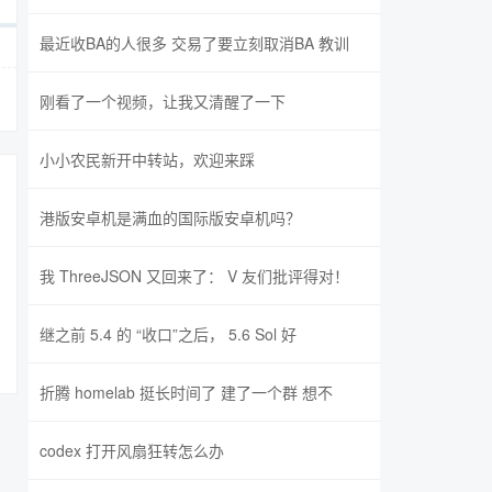
最近收BA的人很多 交易了要立刻取消BA 教训
刚看了一个视频，让我又清醒了一下
小小农民新开中转站，欢迎来踩
港版安卓机是满血的国际版安卓机吗？
我 ThreeJSON 又回来了： V 友们批评得对！
继之前 5.4 的 “收口”之后， 5.6 Sol 好
折腾 homelab 挺长时间了 建了一个群 想不
codex 打开风扇狂转怎么办