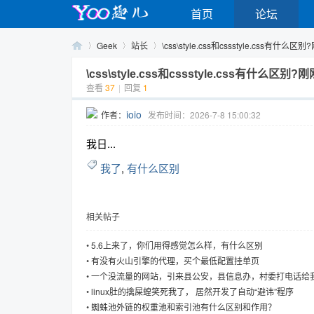
首页
论坛
Geek
站长
\css\style.css和cssstyle.css有什么区
\css\style.css和cssstyle.css有什么
查看
37
|
回复
1
Yo
›
›
›
ioio
作者：
发布时间：2026-7-8 15:00:32
我日...
我了
,
有什么区别
相关帖子
o
•
5.6上来了，你们用得感觉怎么样，有什么区别
•
有没有火山引擎的代理，买个最低配置挂单页
•
一个没流量的网站，引来县公安，县信息办，村委打电话给
用爱发电也玩不下去了！
•
linux肚的擒屎蝗笑死我了， 居然开发了自动“避讳”程序
•
蜘蛛池外链的权重池和索引池有什么区别和作用？