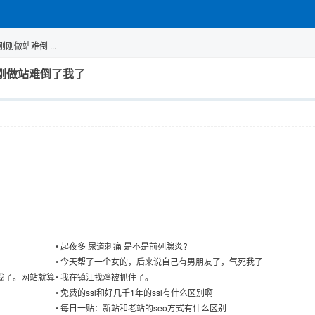
别?刚刚做站难倒 ...
区别?刚刚做站难倒了我了
•
起夜多 尿道刺痛 是不是前列腺炎?
•
今天帮了一个女的，后来说自己有男朋友了，气死我了
我了。网站就算
•
我在镇江找鸡被抓住了。
•
免费的ssl和好几千1年的ssl有什么区别啊
•
每日一贴：新站和老站的seo方式有什么区别