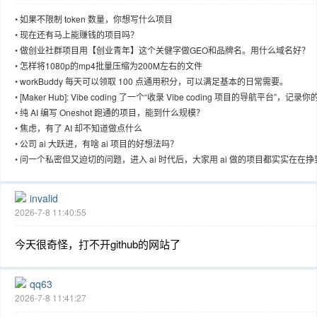
•
如果不限制 token 数量，你想写什么项目
•
现在还有马上能赚钱的项目吗？
•
做创业社群项目用【创业青年】这个关健字做GEO和品牌名。用什么域名好？
•
怎样将1080p的mp4批量压缩为200M左右的文件
趣
•
workBuddy 每天可以领取 100 点通用积分，可以满足基本的日常需要。
•
[Maker Hub]: Vibe coding 了一个“收录 Vibe coding 项目的导航平台”，记录你
目让更多人知道
•
纯 AI 编写 Oneshot 跑通的项目，能到什么规模？
•
焦虑，有了 AI 却不知道做点什么
•
公司 ai 大跃进，有啥 ai 项目的好想法吗？
•
问一个私密但又迫切的问题，进入 ai 时代后，大家用 ai 做的项目都实实在在挣
钱了吗
invalid
2026-7-8 11:40:55
儿
今天很奇怪，打不开github的网站了
qq63
2026-7-8 11:41:27