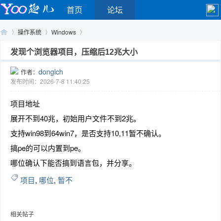
首页
论坛
操作系统
Windows
发现个浏览器项目，压缩后12兆大小
donglch
作者：
Yo
›
›
›
发布时间：2026-7-8 11:40:25
项目地址
展开不到40兆，初始用户文件不到2兆。
支持win98到64win7，是否支持10,11暂不确认。
搞pe的可以内置到pe。
哪位确认下能否搞到语言包，并分享。
o
项目
,
哪位
,
暂不
相关帖子