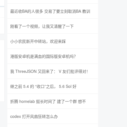
最近收BA的人很多 交易了要立刻取消BA 教训
刚看了一个视频，让我又清醒了一下
小小农民新开中转站，欢迎来踩
港版安卓机是满血的国际版安卓机吗？
我 ThreeJSON 又回来了： V 友们批评得对！
继之前 5.4 的 “收口”之后， 5.6 Sol 好
折腾 homelab 挺长时间了 建了一个群 想不
codex 打开风扇狂转怎么办