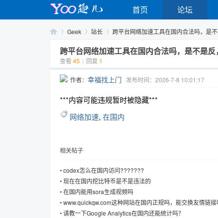
首页
论坛
Geek
站长
跨平台网络加速工具在国内合法吗，是不是反
跨平台网络加速工具在国内合法吗，是不是反
查看
45
|
回复
1
Yo
›
›
›
幸福找上门
作者：
发布时间：2026-7-8 10:01:17
***内容可能违规暂时被隐藏***
网络加速
,
在国内
相关帖子
o
•
codex怎么在国内访问???????
•
现在在国内挖比特币是不是违法的
•
在国内能用sora生成视频吗
•
www.quickqw.com这种网站在国内正规吗，能交换友情链接
•
请教一下Google Analytics在国内还能统计吗？