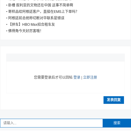
•
卧槽 叙利亚的文物还在中国 这事不简单啊
•
寄样品给阿根廷客户，直接在EMS上下单吗？
•
阿根廷前总统称切断对华联系是错误
•
【拼车】HBO Max招合租车友
趣
•
佛得角今天好厉害哦！
您需要登录后才可以回帖
登录
|
立即注册
儿
发表回复
搜索