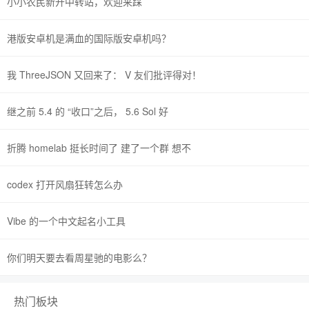
小小农民新开中转站，欢迎来踩
港版安卓机是满血的国际版安卓机吗？
我 ThreeJSON 又回来了： V 友们批评得对！
继之前 5.4 的 “收口”之后， 5.6 Sol 好
折腾 homelab 挺长时间了 建了一个群 想不
codex 打开风扇狂转怎么办
Vibe 的一个中文起名小工具
你们明天要去看周星驰的电影么？
热门板块