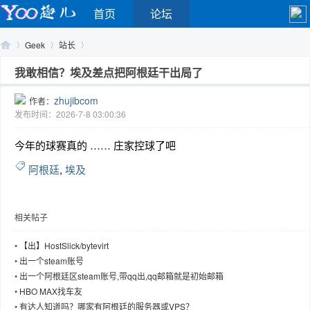
首页
论坛
Geek
站长
我敢相信？埃及差点把阿根廷干出局了
zhujibcom
作者：
Yo
›
›
›
发布时间：2026-7-8 03:00:36
今年的球赛真的 …… 庄家控球了吧
阿根廷
,
埃及
相关帖子
o
•
【出】HostSlick/bytevirt
•
出一个steam账号
•
出一个阿根廷区steam账号,带qq出,qq邮箱就是初始邮箱
•
HBO MAX找车友
•
有达人知道吗？哪家有阿根廷的服务器或VPS？