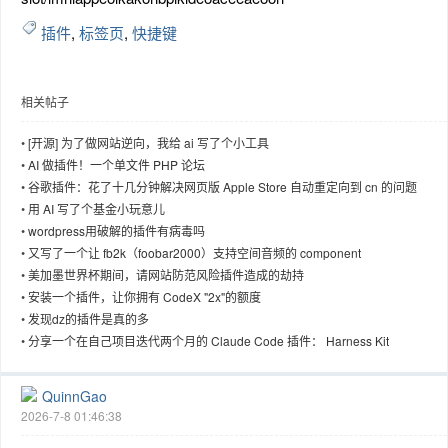
插件
,
标签页
,
快捷键
相关帖子
•
[开源] 为了做网站逆向，我给 ai 写了个小工具
•
AI 做插件！一个单文件 PHP 论坛
•
谷歌插件：花了十几分钟解决网页版 Apple Store 自动重定向到 cn 的问题
•
用 AI 写了个基金小玩意儿
•
wordpress用破解的插件有病毒吗
•
又写了一个让 fb2k（foobar2000）支持空间音频的 component
•
美加墨世界杯期间，请网站防范风险插件造成的劫持
•
安装一个插件，让你拥有 CodeX "2x"的额度
•
发现dz的插件是真的多
•
分享一个在自己项目迭代两个月的 Claude Code 插件： Harness Kit
QuinnGao
2026-7-8 01:46:38