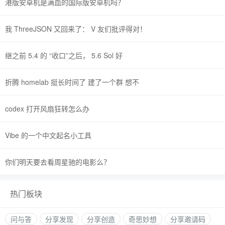
港版安卓机是满血的国际版安卓机吗？
我 ThreeJSON 又回来了： V 友们批评得对！
继之前 5.4 的 “收口”之后， 5.6 Sol 好
折腾 homelab 挺长时间了 建了一个群 想不
codex 打开风扇狂转怎么办
Vibe 的一个中文起名小工具
你们明天要去看周星驰的电影么？
热门板块
问与答
分享发现
分享创造
奇思妙想
分享邀请码