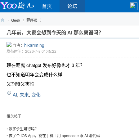
首页
论坛
Geek
程序员
几年前，大家会想到今天的 AI 那么离谱吗？
hikariming
作者：
Yo
›
›
›
发布时间：2026-7-8 01:45:22
现在距离 chatgpt 发布好像也才 3 年？
也不知道明年会变成什么样
又期待又害怕
AI
,
未来
,
变化
o
相关帖子
•
数字永生可行吗？
•
做了个 iOS App，能在手机上用 opencode 跟 AI 聊代码