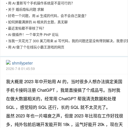
•
用 AI 重新写个手机操作系统是不是可行的？
•
关于 婚后隐私问题 求解
•
好奇一个问题，用 ai 生成的代码，会不会自己复盘？
•
如何屏蔽满屏的 AI 相关的主题，真无聊
•
最近发帖都不审核了吗？
趣
•
AI 做插件！一个单文件 PHP 论坛
•
当我一天花光了 300 美刀用来 ai 写代码，我的问题还是没有得到解决，我意识
ai 只有在辅佐没有思想
•
用 AI 做了个在线玩小霸王游戏的网页
shmilypeter
2026-7-8 01:45:59
我大概是 2023 年中开始用 AI 的，当时很多人想办法搞定美国
儿
手机卡接码注册 ChatGPT ，我是直接搞了个成品号。当时我
在做大数据相关的，经常用 ChatGPT 帮我清洗数据和处理
SQL ，感觉短的 SQL 还行，长的 SQL 就不太灵光了。
虽然 2023 年也一片唱衰之声，但是 2023 年比现在工作好找很
多，纯外包前后端开发能开到 18k ，运气好能开 20k ，现在天