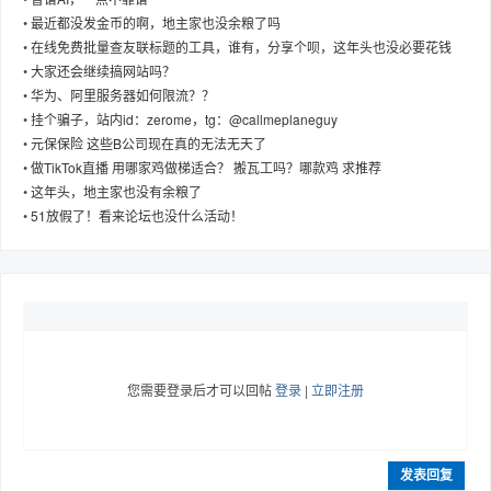
•
最近都没发金币的啊，地主家也没余粮了吗
•
在线免费批量查友联标题的工具，谁有，分享个呗，这年头也没必要花钱
•
大家还会继续搞网站吗？
•
华为、阿里服务器如何限流？？
•
挂个骗子，站内id：zerome，tg：@callmeplaneguy
•
元保保险 这些B公司现在真的无法无天了
•
做TikTok直播 用哪家鸡做梯适合？ 搬瓦工吗？哪款鸡 求推荐
•
这年头，地主家也没有余粮了
•
51放假了！看来论坛也没什么活动！
您需要登录后才可以回帖
登录
|
立即注册
发表回复