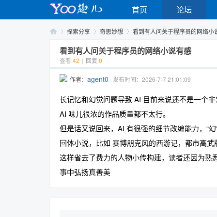
首页
论坛
探索分享
奇思妙想
看到有人问关于程序员的网络小
看到有人问关于程序员的网络小说有感
查看
42
|
回复
0
Yo
›
›
›
agent0
作者：
发布时间：2026-7-7 21:01:09
长记忆和幻觉问题导致 AI 目前来说还不是一
AI 味儿很浓的作品质量都不太行。
但是话又说回来，AI 有很强的细节改编能力，“
回体小说，比如 赛博朋克风的西游记，都市高武
这样省去了费力的人物小传构建，读者还因为熟
o
事中弘扬真善美