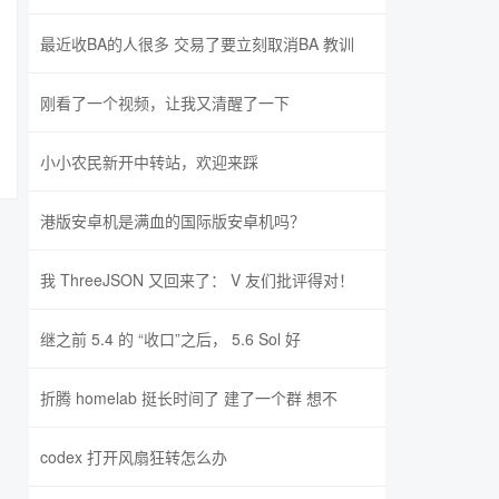
最近收BA的人很多 交易了要立刻取消BA 教训
刚看了一个视频，让我又清醒了一下
小小农民新开中转站，欢迎来踩
港版安卓机是满血的国际版安卓机吗？
我 ThreeJSON 又回来了： V 友们批评得对！
继之前 5.4 的 “收口”之后， 5.6 Sol 好
折腾 homelab 挺长时间了 建了一个群 想不
codex 打开风扇狂转怎么办