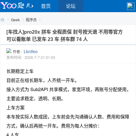
首页
论坛
Geek
程序员
[车找人]pro20x 拼车 全程质保 封号按天退 不用等官方
可以看账单 已发车 23 车 拼车群 74 人
Yo
›
›
›
Lknifeo
作者：
发布时间：2026-7-7 21:01:05
长期稳定上车
目前正在组长期车，人齐统一开车。
接入方式为 Sub2API 共享模式，家宽环境，两账号分配使用，
主要追求稳定、透明、长期。
o
上车方案
本车按实际人数成团，上车前会先沟通确认人数、费用和保障
方式，确认后再统一开车。费用为每人分摊价：
4 人车