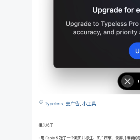
趣
儿
Typeless
,
去广告
,
小工具
相关帖子
•
用 Fable 5 蹬了一个截图并标注、图片压缩、录屏并编辑的原生