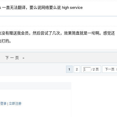
一直无法翻译，要么说网络要么说 high service
也没有赠送我会员，然后尝试了几次，效果简直就是一坨啊。感觉还
信打的。
下一页 »
1
2
/ 2 页
下一页
帖
登录
|
立即注册