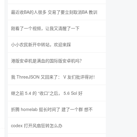
最近收BA的人很多 交易了要立刻取消BA 教训
刚看了一个视频，让我又清醒了一下
小小农民新开中转站，欢迎来踩
港版安卓机是满血的国际版安卓机吗？
我 ThreeJSON 又回来了： V 友们批评得对！
继之前 5.4 的 “收口”之后， 5.6 Sol 好
折腾 homelab 挺长时间了 建了一个群 想不
codex 打开风扇狂转怎么办