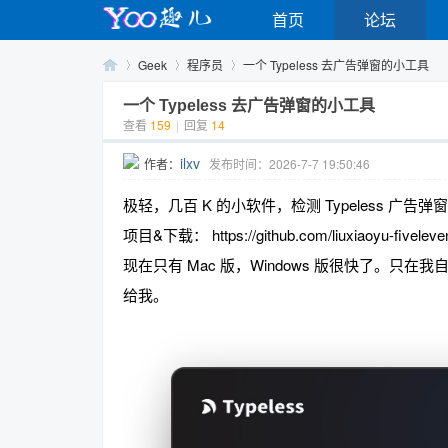
首页
论坛
Geek
程序员
一个 Typeless 去广告弹窗的小工具
一个 Typeless 去广告弹窗的小工具
查看
159
|
回复
14
Yo
›
›
›
ilxv
作者：
发布时间：2026-7-7 19:50:46
极轻，几百 K 的小软件，检测 Typeless 广告弹
项目&下载： https://github.com/liuxiaoyu-fiveleve
现在只有 Mac 版，Windows 版很快了。
给我。
o