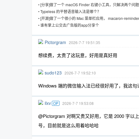
工具
•
[分享]做了一个 macOS Finder 右键小工具，只解决两个问题
•
Typeless 的平替语音输入法是哪个？
•
[开源]做了一个很小的 Mac 菜单栏应用， macaron-reminde
•
谁有掌上公交去广告版的app分享个
Pictorgram
2026-7-7 19:51:35
想续费，太贵了这玩意，好用是真好用
sudo123
2026-7-7 19:52:10
Windows 端的微信输入法已经很好用了，我这
ilxv
OP
2026-7-7 19:53:08
@Pictorgram 对啊又贵又好用，它是 2000
号，目前就是这么用着哈哈哈