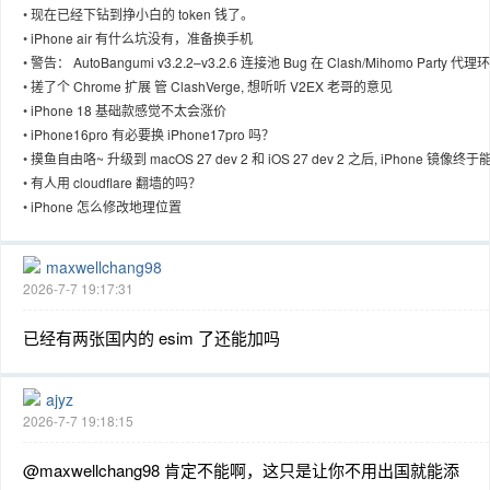
•
现在已经下钻到挣小白的 token 钱了。
•
iPhone air 有什么坑没有，准备换手机
•
警告： AutoBangumi v3.2.2–v3.2.6 连接池 Bug 在 Clash/Mihomo Party 代理
下可能导致异常磁盘写入
•
搓了个 Chrome 扩展 管 ClashVerge, 想听听 V2EX 老哥的意见
•
iPhone 18 基础款感觉不太会涨价
趣
•
iPhone16pro 有必要换 iPhone17pro 吗？
•
摸鱼自由咯~ 升级到 macOS 27 dev 2 和 iOS 27 dev 2 之后, iPhone 镜像终于
啦
•
有人用 cloudflare 翻墙的吗？
•
iPhone 怎么修改地理位置
maxwellchang98
2026-7-7 19:17:31
儿
已经有两张国内的 esim 了还能加吗
ajyz
2026-7-7 19:18:15
@maxwellchang98 肯定不能啊，这只是让你不用出国就能添