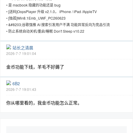
•
是 macbook 隐藏的功能还是 bug
•
[送码]OopsPlayer 升级 v2.1.0， iPhone / iPad /AppleTV
•
[独孤]Win8.1Emb_UWF_PC260623
•
&#8203;谷歌强推 AI 搜索引发用户不满 功能异常反向为竞品引流
趣
•
防止系统自动关机/重启/睡眠 Don't Sleep v10.22
站长之清晨
2026-7-7 19:01:04
金币功能下线，羊毛不好薅了
6B2
2026-7-7 19:01:43
儿
你从哪里看的，我金币功能怎么正常。