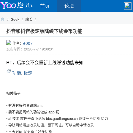
首页
论坛
Geek
站长
抖音和抖音极速版陆续下线金币功能
e007
作者：
Yo
›
›
›
发布时间：2026-7-7 19:00:31
RT，后续会不会重新上线赚钱功能未知
功能
,
极速
相关帖子
o
•
有没有好的资讯站cms
•
要不要把网站的功能做成 app 呢
•
ai 技术 软件垂直小论坛 bbs.gaoliangseo.cn 继续完善功能 给力
•
导航网站增加收录功能，留下网址，可以自动申请收录
•
三天时间 又更新了好多功能