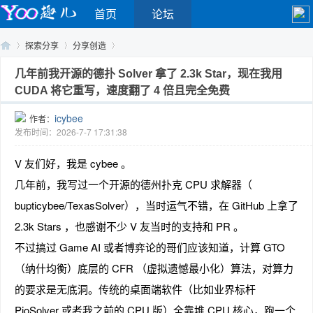
首页
论坛
探索分享
分享创造
几年前我开源的德扑 Solver 拿了 2.3k Star，现在我用
CUDA 将它重写，速度翻了 4 倍且完全免费
Yo
›
›
›
icybee
作者：
发布时间：2026-7-7 17:31:38
V 友们好，我是 cybee 。
几年前，我写过一个开源的德州扑克 CPU 求解器（
bupticybee/TexasSolver），当时运气不错，在 GitHub 上拿了
2.3k Stars ，也感谢不少 V 友当时的支持和 PR 。
o
不过搞过 Game AI 或者博弈论的哥们应该知道，计算 GTO
（纳什均衡）底层的 CFR （虚拟遗憾最小化）算法，对算力
的要求是无底洞。传统的桌面端软件（比如业界标杆
PioSolver 或者我之前的 CPU 版）全靠堆 CPU 核心，跑一个