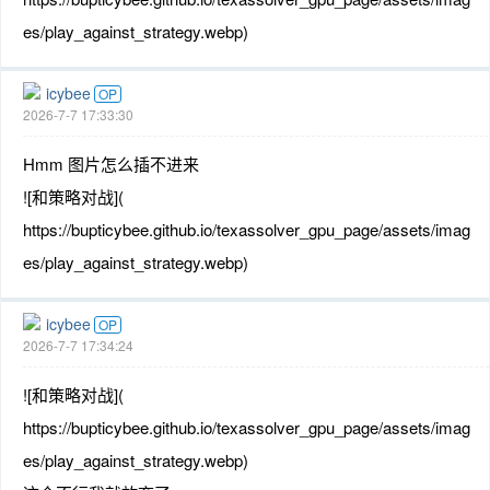
es/play_against_strategy.webp)
icybee
OP
2026-7-7 17:33:30
Hmm 图片怎么插不进来
![和策略对战](
https://bupticybee.github.io/texassolver_gpu_page/assets/imag
es/play_against_strategy.webp)
icybee
OP
2026-7-7 17:34:24
![和策略对战](
https://bupticybee.github.io/texassolver_gpu_page/assets/imag
es/play_against_strategy.webp)