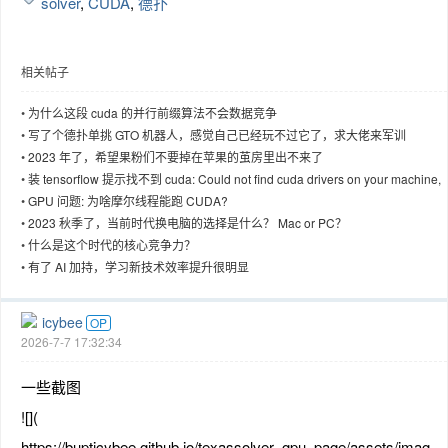
solver
,
CUDA
,
德扑
相关帖子
•
为什么这段 cuda 的并行前缀算法不会数据竞争
•
写了个德扑单挑 GTO 机器人，感觉自己已经玩不过它了，求大佬来军训
•
2023 年了，希望果粉们不要掉在苹果的茧房里出不来了
•
装 tensorflow 提示找不到 cuda: Could not find cuda drivers on your machine,
GPU will not be used.
•
GPU 问题: 为啥摩尔线程能跑 CUDA?
•
2023 秋季了，当前时代换电脑的选择是什么？ Mac or PC？
•
什么是这个时代的核心竞争力？
•
有了 AI 加持，学习新技术效率提升很明显
icybee
OP
2026-7-7 17:32:34
一些截图
![](
https://bupticybee.github.io/texassolver_gpu_page/assets/imag