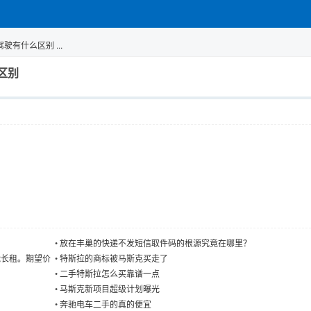
有什么区别 ...
区别
•
放在丰巢的快递不发短信取件码的根源究竟在哪里？
望能长租。期望价
•
特斯拉的商标被马斯克买走了
•
二手特斯拉怎么买靠谱一点
•
马斯克新项目超级计划曝光
•
奔驰电车二手的真的便宜