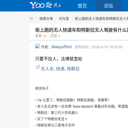
首页
论坛
探索分享
问与答
街上跑的无人快递车和特斯拉无人驾驶
街上跑的无人快递车和特斯拉无人驾驶有什么
查看
52
|
回复
0
Yo
›
›
›
AlwaysRich
作者：
发布时间：2026-6-16 19:50:35
只要不拉人，法律就宽松
无人车
,
快递
,
特斯拉
相关帖子
o
•
7w 公里了，特斯拉换胎！特斯拉换胎，求推荐！
•
本人在北京有一台京牌 Tesla Model3 准备对外出租。希
格一年 3 万。
•
特斯拉：第三代人形机器人
•
买了个特斯拉毛豆Ｙ
•
特斯拉将与三星电子合作