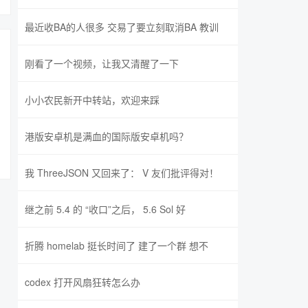
最近收BA的人很多 交易了要立刻取消BA 教训
刚看了一个视频，让我又清醒了一下
小小农民新开中转站，欢迎来踩
港版安卓机是满血的国际版安卓机吗？
我 ThreeJSON 又回来了： V 友们批评得对！
继之前 5.4 的 “收口”之后， 5.6 Sol 好
折腾 homelab 挺长时间了 建了一个群 想不
codex 打开风扇狂转怎么办