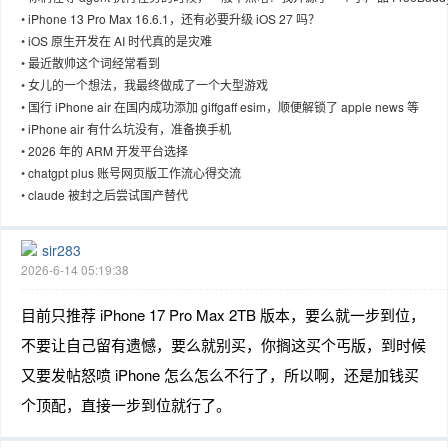
帮你找点事儿干。
•
iPhone 13 Pro Max 16.6.1，还有必要升级 iOS 27 吗？
•
iOS 原生开发在 AI 时代真的是灾难
•
最近散帅这个词经常看到
•
女儿的一个想法，我最终做成了一个大型游戏
趣
•
国行 iPhone air 在国内成功添加 giffgaff esim，顺便解锁了 apple news 等
•
iPhone air 有什么坑没有，准备换手机
•
2026 年的 ARM 开发平台选择
•
chatgpt plus 账号网页版工作流心得交流
•
claude 被封之后尝试国产替代
sir283
2026-6-14 05:19:38
儿
目前只推荐 iPhone 17 Pro Max 2TB 版本，要么就一步到位，
不要让自己留有遗憾，要么就别买，你搁这买个丐版，到时候
又要发帖怒喷 iPhone 怎么怎么不行了，所以啊，还是加钱买
个顶配，直接一步到位就行了。