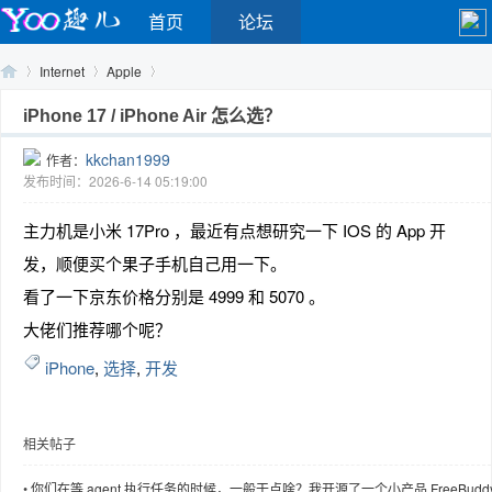
首页
论坛
Internet
Apple
iPhone 17 / iPhone Air 怎么选？
kkchan1999
作者：
Yo
›
›
›
发布时间：2026-6-14 05:19:00
主力机是小米 17Pro ，最近有点想研究一下 IOS 的 App 开
发，顺便买个果子手机自己用一下。
看了一下京东价格分别是 4999 和 5070 。
大佬们推荐哪个呢？
iPhone
,
选择
,
开发
o
相关帖子
•
你们在等 agent 执行任务的时候，一般干点啥？我开源了一个小产品 FreeBuddy