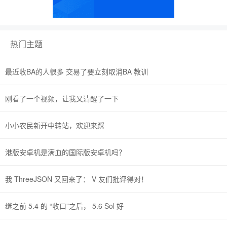
热门主题
最近收BA的人很多 交易了要立刻取消BA 教训
刚看了一个视频，让我又清醒了一下
小小农民新开中转站，欢迎来踩
港版安卓机是满血的国际版安卓机吗？
我 ThreeJSON 又回来了： V 友们批评得对！
继之前 5.4 的 “收口”之后， 5.6 Sol 好