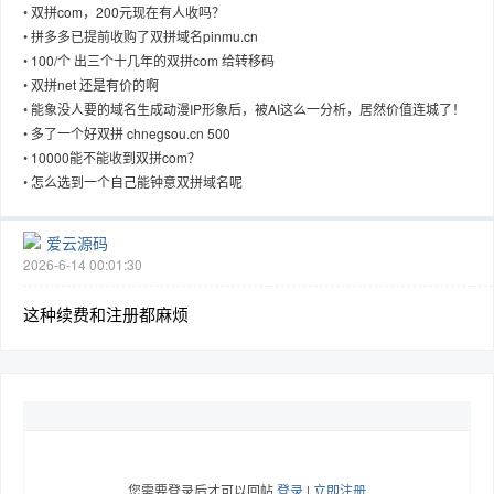
•
双拼com，200元现在有人收吗？
•
拼多多已提前收购了双拼域名pinmu.cn
•
100/个 出三个十几年的双拼com 给转移码
•
双拼net 还是有价的啊
•
能象没人要的域名生成动漫IP形象后，被AI这么一分析，居然价值连城了！
趣
•
多了一个好双拼 chnegsou.cn 500
•
10000能不能收到双拼com？
•
怎么选到一个自己能钟意双拼域名呢
爱云源码
2026-6-14 00:01:30
这种续费和注册都麻烦
儿
您需要登录后才可以回帖
登录
|
立即注册