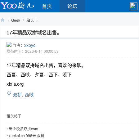
首页
论坛
Geek
站长
17年精品双拼域名出售。
xxbyc
作者：
Yo
›
›
›
发布时间：2026-6-14 00:00:59
17年精品双拼域名出售，喜欢的来聊。
西夏、西峡、夕夏、西下、溪下
xixia.org
双拼
,
西峡
o
相关帖子
•
出个极品双拼com
•
xuekai.cn 998米 双拼