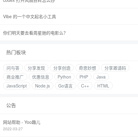
codex 打开风扇狂转怎么办
Vibe 的一个中文起名小工具
你们明天要去看周星驰的电影么？
热门板块
问与答
分享发现
分享创造
奇思妙想
分享邀请码
商业推广
优惠信息
Python
PHP
Java
JavaScript
Node.js
Go语言
C++
HTML
公告
网站帮助 - Yoo趣儿
2022-03-27