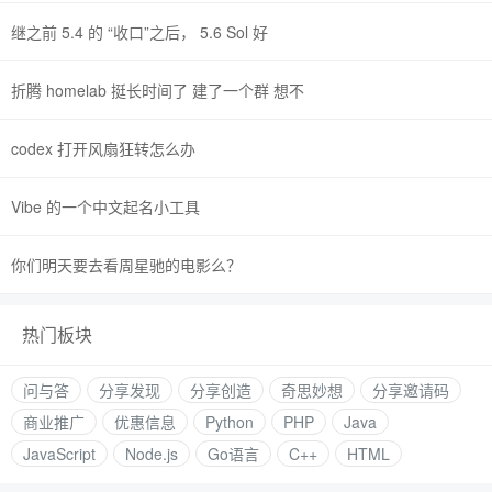
继之前 5.4 的 “收口”之后， 5.6 Sol 好
折腾 homelab 挺长时间了 建了一个群 想不
codex 打开风扇狂转怎么办
Vibe 的一个中文起名小工具
你们明天要去看周星驰的电影么？
热门板块
问与答
分享发现
分享创造
奇思妙想
分享邀请码
商业推广
优惠信息
Python
PHP
Java
JavaScript
Node.js
Go语言
C++
HTML