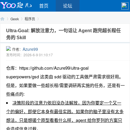
首页
论坛
Geek
程序员
Ultra-Goal: 解放注意力，一句话让 Agent 跑完超长程任
务的 Skill
Yo
›
›
›
Azure99
作者：
发布时间：2026-6-9 01:10:17
仓库：https://github.com/Azure99/ultra-goal
superpowers/gsd 这类由 sdd 驱动的工具做严肃需求很好用。
但是，如果要做一些超长程/需要调研再实施的任务，还是有一
些痛点的:
o
决策阶段的注意力依旧没办法解放，因为你要定一个又一
个的偏好，即使它本身有最佳实践。如果你的脑子里没有太多
想法，只是想搓个原型看看什么样，agent 给你罗列的方案只
会造成信息过载。