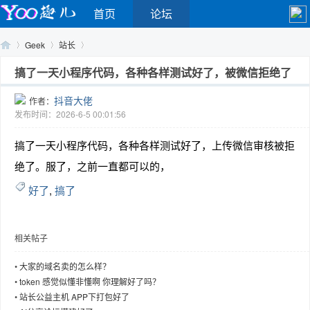
首页
论坛
Geek
站长
搞了一天小程序代码，各种各样测试好了，被微信拒绝了
抖音大佬
作者：
Yo
›
›
›
发布时间：2026-6-5 00:01:56
搞了一天小程序代码，各种各样测试好了，上传微信审核被拒
绝了。服了，之前一直都可以的，
好了
,
搞了
相关帖子
o
•
大家的域名卖的怎么样？
•
token 感觉似懂非懂啊 你理解好了吗？
•
站长公益主机 APP下打包好了