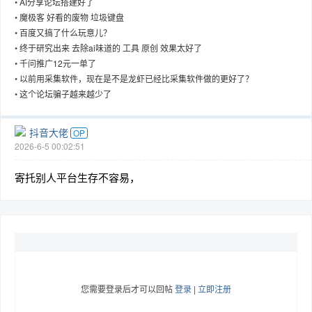
•
AI分享论坛搭建好了
•
魔极客 好看的废物 垃圾键盘
•
百度又搞了什么玩意儿？
•
终于研究出来 去除ai味道的 工具 原创 效果太好了
•
千问推广12元一单了
趣
•
以前用采集软件，现在是不是龙虾已经比采集软件做的更好了？
•
这个论坛骗子越来越少了
抖音大佬
OP
2026-6-5 00:02:51
寄托别人平台生存不容易，
儿
您需要登录后才可以回帖
登录
|
立即注册