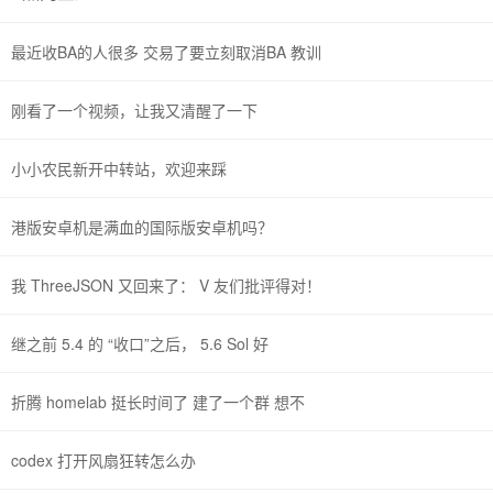
最近收BA的人很多 交易了要立刻取消BA 教训
刚看了一个视频，让我又清醒了一下
小小农民新开中转站，欢迎来踩
港版安卓机是满血的国际版安卓机吗？
我 ThreeJSON 又回来了： V 友们批评得对！
继之前 5.4 的 “收口”之后， 5.6 Sol 好
折腾 homelab 挺长时间了 建了一个群 想不
codex 打开风扇狂转怎么办