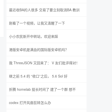
最近收BA的人很多 交易了要立刻取消BA 教训
刚看了一个视频，让我又清醒了一下
小小农民新开中转站，欢迎来踩
港版安卓机是满血的国际版安卓机吗？
我 ThreeJSON 又回来了： V 友们批评得对！
继之前 5.4 的 “收口”之后， 5.6 Sol 好
折腾 homelab 挺长时间了 建了一个群 想不
codex 打开风扇狂转怎么办