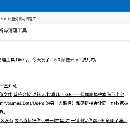
macOS 磁盘分析与清理工 ...
磁盘分析与清理工具
具 Diskly，今天发了 1.5.0,顺便来 V2 说几句。
件事我一直介意：
里没下载的占位文件,系统会按"逻辑大小"算几十 GB——但你删掉根本腾不出空
System/Volumes/Data/Users 的另一条路径）和硬链接会让同一份数据被
TB
。
么没有,要么直接把你引去一堆"建议",一键删完你都不知道删了啥。