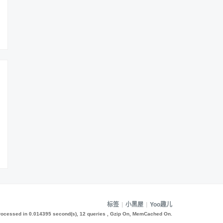
标签
|
小黑屋
|
Yoo趣儿
rocessed in 0.014395 second(s), 12 queries , Gzip On, MemCached On.