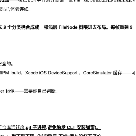
型",体验连续。
ied 算法,9 个分类桶合成成一棵浅层 FileNode 树喂进去布局。每帧重建 9
安全的。
wiftPM .build、Xcode iOS DeviceSupport 、CoreSimulator 缓存——可
ocker 镜像——需要你自己判断。
时间判断仓库活跃度,
git 子进程,避免触发 CLT 安装弹窗)。