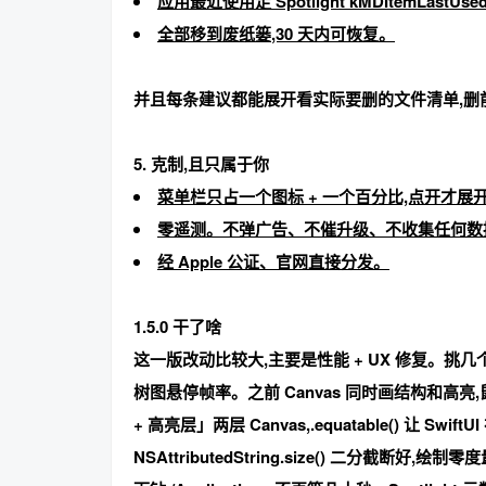
应用最近使用走 Spotlight kMDItemLastUsed
全部
移到废纸篓
,30 天内可恢复。
并且每条建议都能
展开看实际要删的文件清单
,
5. 克制,且只属于你
菜单栏只占一个图标 + 一个百分比,点开才展
零遥测
。不弹广告、不催升级、不收集任何数
经 Apple 公证、官网直接分发。
1.5.0 干了啥
这一版改动比较大,主要是性能 + UX 修复。挑几
树图悬停帧率
。之前 Canvas 同时画结构和
+ 高亮层」两层 Canvas,.equatable() 让 S
NSAttributedString.size() 二分截断好,绘制零