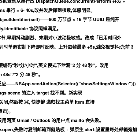
元数据查询从串行改 DispatchQueue.concurrentPerform 并发 +
0~80ms 串行 = 6~40s,改并发后摊到核数,体感明显。
ObjectIdentifier(self)——900 万节点 × 16 字节 UUID 是纯开
ity,Identifiable 协议照样满足。
余字节,早期抖动剧烈、末期对小波动极敏感。改成「
已用时间外
action,稳得多。同时单调钳制下降即时反映、上升每帧最多 +5s,避免视觉抖动;前 3
n 之前硬编码"秒/分/小时",英文模式下泄漏"2 分 48 秒"。改用
 48s"/"2 分 48 秒"。
SApp.sendAction(Selector(("showSettingsWindow:")))
tings scene 的注入 target 找不到。新实现
先彻底关闭,然后按
⌘, 快捷键
递归找主菜单 item 直接
单点击)。
页 Gmail / Outlook 的用户点 mailto 会失败。
rkspace.open,失败时复制邮箱到剪贴板 + 弹原生 alert;设置里每处邮箱旁加