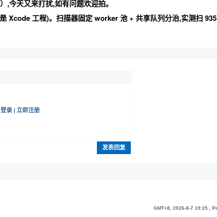
具）,今天又来打扰,如有问题欢迎拍。
件(不是 Xcode 工程)。扫描器固定 worker 池 + 共享队列分治,实测扫 935
帖
登录
|
立即注册
发表回复
GMT+8, 2026-8-7 19:25
, P