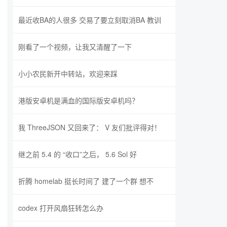
最近收BA的人很多 交易了要立刻取消BA 教训
刚看了一个视频，让我又清醒了一下
小小农民新开中转站，欢迎来踩
港版安卓机是满血的国际版安卓机吗？
我 ThreeJSON 又回来了： V 友们批评得对！
继之前 5.4 的 “收口”之后， 5.6 Sol 好
折腾 homelab 挺长时间了 建了一个群 想不
codex 打开风扇狂转怎么办