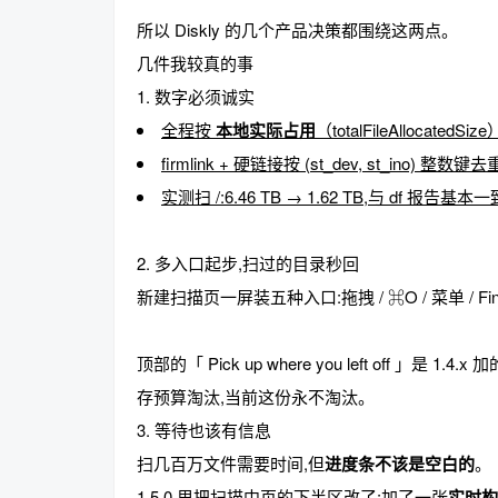
所以 Diskly 的几个产品决策都围绕这两点。
几件我较真的事
1. 数字必须诚实
趣
全程按
本地实际占用
（totalFileAllocated
firmlink + 硬链接按 (st_dev, st_ino) 整数键去
实测扫 /:6.46 TB → 1.62 TB,与 df 报
2. 多入口起步,扫过的目录秒回
新建扫描页一屏装五种入口:拖拽 / ⌘O / 菜单 / Fi
儿
顶部的「 Pick up where you left off 」是 1.4.x
存预算淘汰,当前这份永不淘汰。
3. 等待也该有信息
扫几百万文件需要时间,但
进度条不该是空白的
。
1.5.0 里把扫描中页的下半区改了:加了一张
实时构