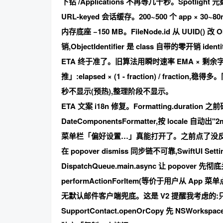
下钻 /Applications 不再等几十秒
。Spotlight 
URL-keyed 会话缓存。200~500 个 app × 3
内存底座 −150 MB
。FileNode.id 从 UUID() 改 
销,ObjectIdentifier 是 class 自带的零开销 ident
ETA 终于准了
。旧算法用瞬时速率 EMA × 剩
推
」:elapsed × (1 - fraction) / fr
秒不显示(预热),整理阶段不显示。
ETA 文案 i18n 修复
。Formatting.duratio
DateComponentsFormatter,按 locale 自动出"2m
菜单栏「偏好设置…」真能打开了
。之前点了没反应——N
在 popover dismiss 同步链不可靠,SwiftUI Set
DispatchQueue.main.async 让 popover 
performActionForItem(等价于用户从 App 菜
无默认邮件客户端兜底
。这是 V2 提醒我考虑的:只用网
SupportContact.openOrCopy 先 NSWo