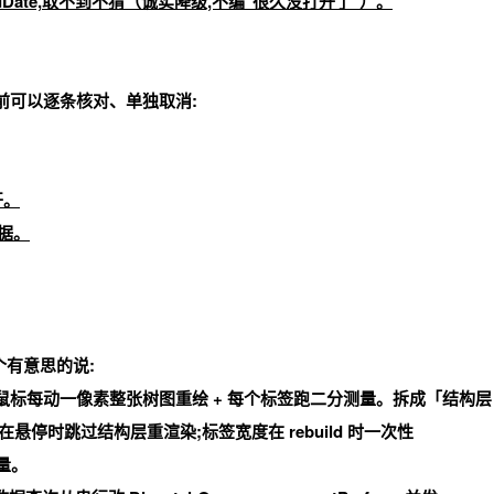
Date,
取不到不猜
（诚实降级,不编"很久没打开了"）。
删前可以逐条核对、单独取消:
开。
据。
个有意思的说:
高亮,鼠标每动一像素整张树图重绘 + 每个标签跑二分测量。拆成「结构层
wiftUI 在悬停时跳过结构层重渲染;标签宽度在 rebuild 时一次性
度量。