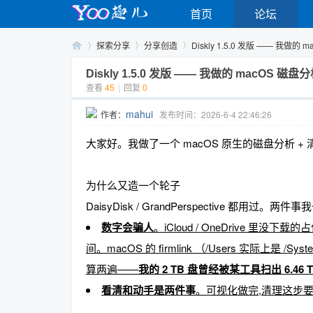
首页
论坛
探索分享
分享创造
Diskly 1.5.0 发版 —— 我做的 
Diskly 1.5.0 发版 —— 我做的 macOS 
查看
45
|
回复
0
Yo
›
›
›
mahui
作者：
发布时间：2026-6-4 22:46:26
大家好。我做了一个 macOS 原生的磁盘分析 + 清理工
为什么又造一个轮子
DaisyDisk / GrandPerspective 都用过。两
数字会骗人
。iCloud / OneDrive 
o
间。macOS 的 firmlink （/Users 实际上是 /
算两遍——
我的 2 TB 盘曾经被某工具扫出 6.46 
看清和动手是两件事
。可视化做完,清理这步要