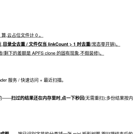
Size）算,云占位文件计 0 。
重,
目录全去重 / 文件仅当 linkCount > 1 时去重
(常态零开销)。
告基本一致(剩下的差额是 APFS clone 的固有现象,不假装修)。
nder 服务 / 快速访问 + 最近扫描。
 加的——
扫过的结果还在内存里时,点一下秒回
(无需重扫);多份结果按内
成图
——按已识别字节的分类铺一张 mini 矩形树图,跟扫描结束后的