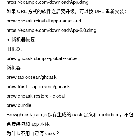
https://example.com/download/App.dmg
如果 URL 方式的软件之后要升级，可以换 URL 重新安装：
brew ghcask reinstall app-name --url
https://example.com/download/App-2.0.dmg
5. 新机器恢复
旧机器：
brew ghcask dump --global --force
新机器：
brew tap oxsean/ghcask
brew trust --tap oxsean/ghcask
brew ghcask restore --global
brew bundle
Brewghcask.json 只保存生成的 cask 定义和 metadata ，不包
含安装包和 app 本体。
为什么不用自己写 cask ？