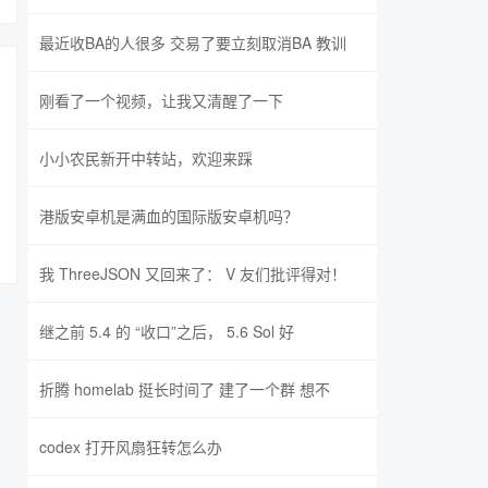
最近收BA的人很多 交易了要立刻取消BA 教训
刚看了一个视频，让我又清醒了一下
小小农民新开中转站，欢迎来踩
港版安卓机是满血的国际版安卓机吗？
我 ThreeJSON 又回来了： V 友们批评得对！
继之前 5.4 的 “收口”之后， 5.6 Sol 好
折腾 homelab 挺长时间了 建了一个群 想不
codex 打开风扇狂转怎么办