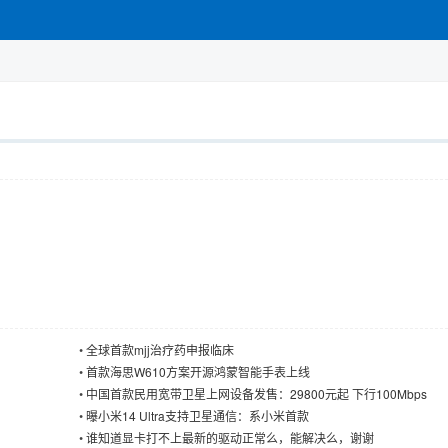
•
全球首款mjj治疗药申报临床
•
首款海思W610方案开源鸿蒙智能手表上线
•
中国首款民用宽带卫星上网设备发售：29800元起 下行100Mbps
•
曝小米14 Ultra支持卫星通信：系小米首款
•
谁知道显卡打不上最新的驱动正常么，能解决么，谢谢