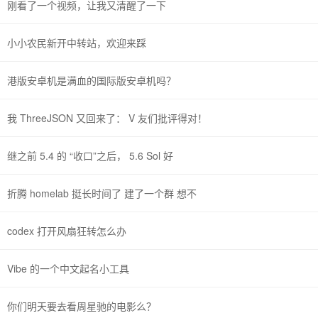
刚看了一个视频，让我又清醒了一下
小小农民新开中转站，欢迎来踩
港版安卓机是满血的国际版安卓机吗？
我 ThreeJSON 又回来了： V 友们批评得对！
继之前 5.4 的 “收口”之后， 5.6 Sol 好
折腾 homelab 挺长时间了 建了一个群 想不
codex 打开风扇狂转怎么办
Vibe 的一个中文起名小工具
你们明天要去看周星驰的电影么？