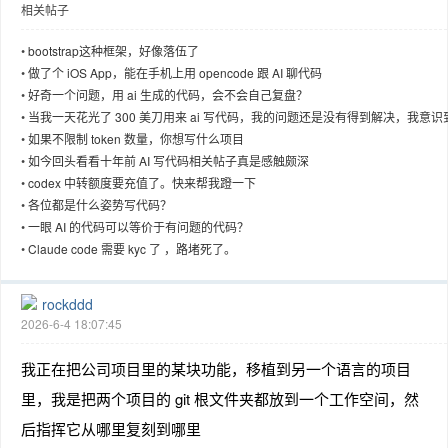
相关帖子
•
bootstrap这种框架，好像落伍了
•
做了个 iOS App，能在手机上用 opencode 跟 AI 聊代码
•
好奇一个问题，用 ai 生成的代码，会不会自己复盘？
趣
•
当我一天花光了 300 美刀用来 ai 写代码，我的问题还是没有得到解决，我意识
ai 只有在辅佐没有思想
•
如果不限制 token 数量，你想写什么项目
•
如今回头看看十年前 AI 写代码相关帖子真是感触颇深
•
codex 中转额度要充值了。快来帮我蹬一下
•
各位都是什么姿势写代码？
•
一眼 AI 的代码可以等价于有问题的代码？
•
Claude code 需要 kyc 了 ，路堵死了。
儿
rockddd
2026-6-4 18:07:45
我正在把公司项目里的某块功能，移植到另一个语言的项目
里，我是把两个项目的 git 根文件夹都放到一个工作空间，然
后指挥它从哪里复刻到哪里