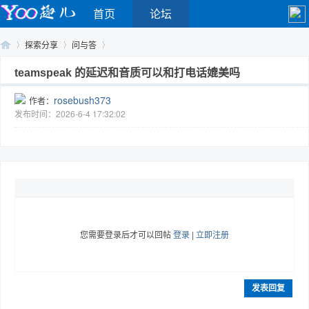
首页
论坛
探索分享
问与答
teamspeak 的延迟和音质可以和打电话媲美吗
rosebush373
作者：
Yo
›
›
›
发布时间：2026-6-4 17:32:02
您需要登录后才可以回帖
登录
|
立即注册
o
发表回复