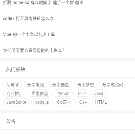
折腾 homelab 挺长时间了 建了一个群 想不
codex 打开风扇狂转怎么办
Vibe 的一个中文起名小工具
你们明天要去看周星驰的电影么？
热门板块
问与答
分享发现
分享创造
奇思妙想
分享邀请码
商业推广
优惠信息
Python
PHP
Java
JavaScript
Node.js
Go语言
C++
HTML
公告