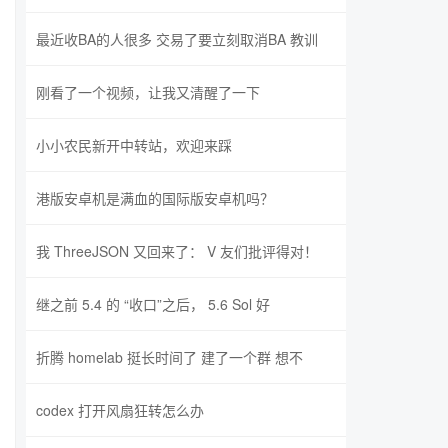
最近收BA的人很多 交易了要立刻取消BA 教训
刚看了一个视频，让我又清醒了一下
小小农民新开中转站，欢迎来踩
港版安卓机是满血的国际版安卓机吗？
我 ThreeJSON 又回来了： V 友们批评得对！
继之前 5.4 的 “收口”之后， 5.6 Sol 好
折腾 homelab 挺长时间了 建了一个群 想不
codex 打开风扇狂转怎么办