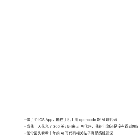
•
做了个 iOS App，能在手机上用 opencode 跟 AI 聊代码
•
当我一天花光了 300 美刀用来 ai 写代码，我的问题还是没有得到解
意识到 ai 只有在辅佐没有思想
•
如今回头看看十年前 AI 写代码相关帖子真是感触颇深