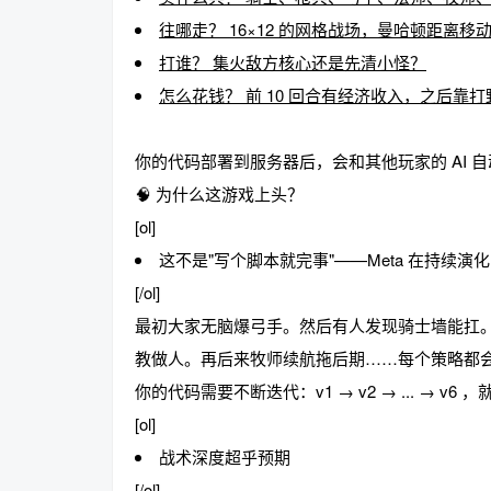
往哪走？ 16×12 的网格战场，曼哈顿距离移
打谁？ 集火敌方核心还是先清小怪？
怎么花钱？ 前 10 回合有经济收入，之后靠
趣
你的代码部署到服务器后，会和其他玩家的 AI 
🧠 为什么这游戏上头？
[ol]
这不是"写个脚本就完事"——Meta 在持续演化
[/ol]
最初大家无脑爆弓手。然后有人发现骑士墙能扛。
儿
教做人。再后来牧师续航拖后期……每个策略都
你的代码需要不断迭代：v1 → v2 → ... → v
[ol]
战术深度超乎预期
[/ol]