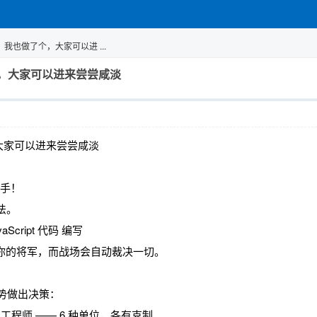
也做了个，大家可以进 ...
，大家可以进来尝尝咸淡
大家可以进来尝尝咸淡
对手！
法。
ript 代码 编写
是你的将军，而战场会自动裁决一切。
场态势做出决策：
程师 —— 6 种单位，各有克制