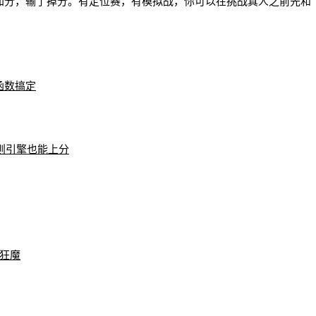
赢了加分，输了掉分。有定位赛，有模拟战，你可以在挑战真人之前先和
个函数搞定
规则引擎也能上分
心狂魔