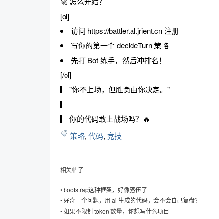
🚀 怎么开始？
[ol]
访问 https://battler.al.jrient.cn 注册
写你的第一个 decideTurn 策略
先打 Bot 练手，然后冲排名！
[/ol]
▎ "你不上场，但胜负由你决定。"
▎
▎ 你的代码敢上战场吗？🔥
策略
,
代码
,
竞技
相关帖子
•
bootstrap这种框架，好像落伍了
•
好奇一个问题，用 ai 生成的代码，会不会自己复盘？
•
如果不限制 token 数量，你想写什么项目