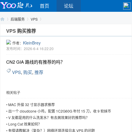
首页
论坛
后端服务
VPS
VPS 购买推荐
KleinBrey
作者：
Yo
›
›
›
发布时间：2026-6-4 16:22:20
CN2 GIA 路线的有推荐的吗？
VPS
,
购买
,
推荐
相关帖子
o
•
MAC 外接 32 寸显示器求推荐
•
出一个 cloudcone 小鸡，配置 1C2G60G 年付 15 刀，收 9 软妹币
•
V 友都是用的什么洗发水？有去屑效果好的推荐吗？
•
Long Cat 效果如何？
•
有偿请教解决（复杂？）网络环境连接日本 VPS 的问题