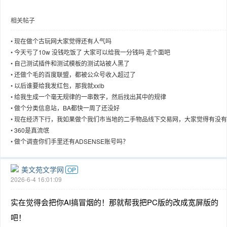
相关帖子
•
现在做个古玩网大家觉得还有人气吗
趣
•
今天亏了10w 没钱吃饭了 大家可以给我一分钱吗 走个面吧
•
自己测试插件和测试模板的测试站被人黑了
•
还做个毛的百度联盟，都被公众号收入超过了
•
以后谁要给我发红包，那我就xxlb
•
给我生成一个毫无规律的一串数字，然后找出其中的规律
•
做个分类信息站，BA都快一周了还没好
•
现在经济下行，我如果做个我们市当地的二手物品线下交易网，大家觉得有没有
气
•
360是真流氓
•
做个调查你们手里还有ADSENSE账号吗？
儿
美文苑文学网
OP
2026-6-4 16:01:09
实在觉得会把你AI搞冒烟的！那就帮我把PC版的改成宽屏版的
吧！