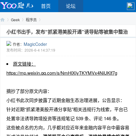
首页
论坛
Geek
程序员
小红书出手，发布“抓紧港美股开通”诱导贴等被集中整治
MagicCoder
作者：
Yo
›
›
›
发布时间：2026-6-4 14:37:19
原文链接：
https://mp.weixin.qq.com/s/NmHlXIyTKYMVx4NiUKlf7g
摘抄了部分原文内容：
小红书此次同步披露了近期金融生态治理进展，公告显示：
o
针对近期“抓紧港美股开通分享贴”相关违规行为线索，平台已
处置非法诱导跨境投资等违规笔记 539 条、评论 146 条。
这些被点名的方向，几乎都对应近年来金融内容平台中最容易