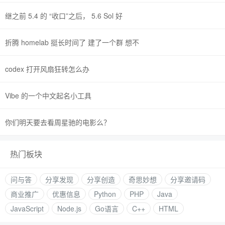
继之前 5.4 的 “收口”之后， 5.6 Sol 好
折腾 homelab 挺长时间了 建了一个群 想不
codex 打开风扇狂转怎么办
Vibe 的一个中文起名小工具
你们明天要去看周星驰的电影么？
热门板块
问与答
分享发现
分享创造
奇思妙想
分享邀请码
商业推广
优惠信息
Python
PHP
Java
JavaScript
Node.js
Go语言
C++
HTML