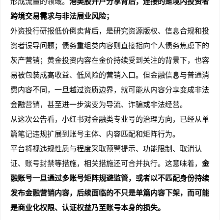
形成流量的领域。
港美股开户分享背后，连接的是境内投资者
跨境交易需求与非法展业风险；
外资投行研报低价倒卖背后，是研究资源版权、信息合规和投
资者误导问题；债务重组类内容则直接指向个人债务焦虑下的
趣
灰产营销；黄金投资内容在金价持续受到关注的背景下，也容
易被包装成高收益、低风险的营销入口。但金融信息与普通消
费内容不同，一旦越过资质边界，就可能从内容分享变成非法
金融营销，甚至进一步演变为导流、诈骗或非法经营。
从这次公告看，小红书对金融类专业号的治理方向，已经从单
篇笔记违规扩展到账号主体、内容匹配和矩阵行为。
平台将视违规性质与程度采取预警提示、功能限制、取消认
儿
证、账号封禁等措施，相关措施还可合并执行。这意味着，
金
融账号一旦通过多账号矩阵规避监管，或者以不匹配身份持续
发布金融营销内容，后续面临的不只是单篇内容下架，而可能
是商业化权限、认证权益乃至账号本身的损失。