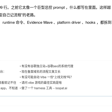
到了 99 行。之前它太像一个巨型总控 prompt ，什么都写在里面。这样越
型自己记流程"的老路。
e 命令、Evidence Wave 、platform driver 、hooks ，都拆到
•
有没有谷歌独立站+谷歌seo的系统代理
平台：
•
现在备案域名的流程又臭又长
•
有没可能自动 Vibe 一份"上线文档"吗？
着做着就记不住
•
请问 vibe 游戏的最佳实践是啥
 app，不知道
•
做了一个 harness 工具 -- loopat.ai