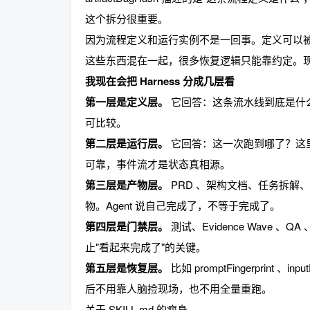
这个拆分很重要。
因为流程定义和运行实例不是一回事。定义可以
这些东西混在一起，很多恢复逻辑只能靠约定。
趣
我现在会把 Harness 分成几层看
第一层是定义层。
它回答：这条流水线到底是什么？比如 
可比较。
第二层是运行层。
它回答：这一次跑到哪了？这里靠的
可靠，事件流才是状态真相源。
第三层是产物层。
PRD 、架构文档、任务拆解、Q
物。Agent 说自己完成了，不等于完成了。
儿
第四层是门禁层。
测试、Evidence Wave 、
止"看起来完成了"的关键。
第五层是恢复层。
比如 promptFingerprint 、
后不用靠人脑捡现场，也不用全量重跑。
关于 SKILL.md 的瘦身