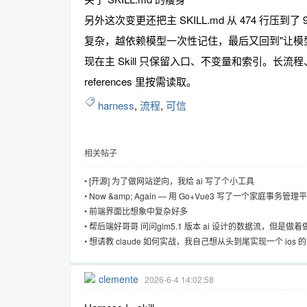
另外这次变更还把主 SKILL.md 从 474 行压
复杂，越依赖模型一次性记住，最后又回到"让模
现在主 Skill 只保留入口、不变量和索引。长流程、runtim
references 里按需读取。
harness
,
流程
,
可信
相关帖子
•
[开源] 为了做网站逆向，我给 ai 写了个小工具
•
Now &amp; Again — 用 Go+Vue3 写了一个家庭事务管理
Web/CLI/API 三端统一，插件化架构，支持巡检+AI 助手
•
前端界面比想象中复杂好多
•
帮后端好哥哥 问问glm5.1 版本 ai 设计的数据流，但是做
了，要过一会提醒下
•
想请教 claude 如何实战，我自己想从头到尾实现一个 ios 的
如何高效的利用 claude？
clemente
2026-6-4 14:02:58