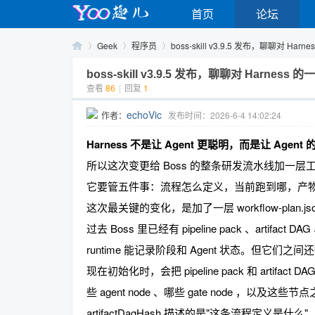
首页
论坛
Geek
程序员
boss-skill v3.9.5 发布，聊聊对 Harn
boss-skill v3.9.5 发布，聊聊对 Harness
查看
86
|
回复
1
Yo
›
›
›
echoVic
作者：
发布时间：2026-6-4 14:02:24
Harness 不是让 Agent 更聪明，而是让 Agen
所以这次变更给 Boss 的整条研发流水线加一层
它要管五件事：流程怎么定义，当前跑到哪，产
这次最关键的变化，是加了一层 workflow-plan.jso
过去 Boss 里已经有 pipeline pack 、artifac
o
runtime 能记录阶段和 Agent 状态。但它们
现在初始化时，会把 pipeline pack 和 artifact
些 agent node 、哪些 gate node ，以及这些
artifactDagHash 描述的是"这条流程定义是什么