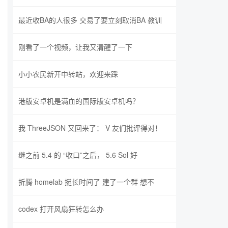
最近收BA的人很多 交易了要立刻取消BA 教训
刚看了一个视频，让我又清醒了一下
小小农民新开中转站，欢迎来踩
港版安卓机是满血的国际版安卓机吗？
我 ThreeJSON 又回来了： V 友们批评得对！
继之前 5.4 的 “收口”之后， 5.6 Sol 好
折腾 homelab 挺长时间了 建了一个群 想不
codex 打开风扇狂转怎么办