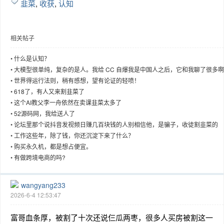
韭菜
,
收获
,
认知
相关帖子
趣
•
什么是认知？
•
大模型很单纯，复杂的是人。我给 CC 自爆我是中国人之后，它和我聊了很多啊
•
世界得运行法则，稍有感想，望有论证的轻喷！
•
618了，有人又来割韭菜了
•
这个AI教父李一舟依然在卖课韭菜太多了
•
52源码网，我给送人了
•
论坛里那个说抖音发视频日赚几百块钱的人别相信他，是骗子，收徒割韭菜的
•
工作这些年，除了钱，你还沉淀下来了什么？
•
购买永久机，都是想占便宜。
儿
•
有做跨境电商的吗?
wangyang233
2026-6-4 12:53:47
富哥血条厚，被割了十次还说仨瓜两枣，很多人买房被割这一