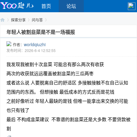
首页
论坛
探索分享
问与答
年轻人被割韭菜是不是一场福报
worldqiuzhi
作者：
Yo
›
›
›
发布时间：2026-6-4 12:52:55
我发现我被割十次韭菜 可能总有那么两次有收获
两次的收获就远远覆盖被割韭菜的三瓜两枣
或者这么说 人要脱离自己的舒适区 多接触接触不在自己认知
范围内的东西。 但想接触 最低成本的方式反而是花钱
之前好像听过 年轻人最缺的是钱 但唯一能拿出来交换的可能
o
也只有钱了
最后 不构成韭菜建议 不靠谱的割韭菜还是大多数 不要贷款被
割