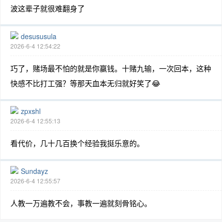
波这辈子就很难翻身了
desususula
2026-6-4 12:54:22
巧了，赌场最不怕的就是你赢钱。十赌九输，一次回本，这种
快感不比打工强？等那天血本无归就好笑了😂
zpxshl
2026-6-4 12:55:13
看代价，几十几百换个经验我挺乐意的。
Sundayz
2026-6-4 12:55:57
人教一万遍教不会，事教一遍就刻骨铭心。