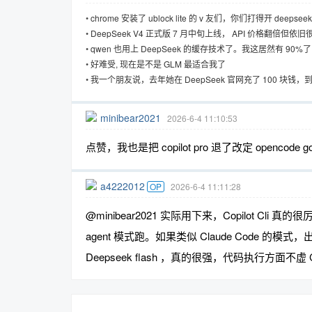
•
chrome 安装了 ublock lite 的 v 友们，你们打得开 deepse
•
DeepSeek V4 正式版 7 月中旬上线， API 价格翻倍但依旧
•
qwen 也用上 DeepSeek 的缓存技术了。我这居然有 90
coding plan 的 qwen3.7 plus
•
好难受, 现在是不是 GLM 最适合我了
•
我一个朋友说，去年她在 DeepSeek 官网充了 100 块钱
完。
minibear2021
2026-6-4 11:10:53
点赞，我也是把 copilot pro 退了改定 opencode 
a4222012
OP
2026-6-4 11:11:28
@minibear2021 实际用下来，Copilot Cli 真
agent 模式跑。如果类似 Claude Code 的模式，出方
Deepseek flash ，真的很强，代码执行方面不虚 Claude