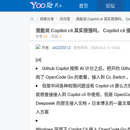
首页
论坛
探索分享
问与答
我能说 Copilot cli 其实很强吗， Copil
我能说 Copilot cli 其实很强吗， Copilot c
查看
94
|
回复
2
Yo
›
›
›
a4222012
作者：
发布时间：2026-6-4 11:10:04
[ol]
Github Copilot 按照 AI 计分之后，把开的 Gi
阅了 OpenCode Go 的套餐，接入到 Cc Switch 
但是中间各种权限问题没有 Copilot cli 那么
就想直接接入到 Copilot cli 中使用，但是 Open
o
Deepseek 的原生接入文档 + 日本博主的一篇文章，大概关
入方案
Windows 环境下 Copilot Cli 接入 OpenCode Go