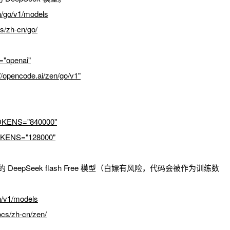
go/v1/models
/zh-cn/go/
openai"
pencode.ai/zen/go/v1"
KENS="840000"
ENS="128000"
e Zen 的 DeepSeek flash Free 模型（白嫖有风险，代码会被作为训练数
v1/models
s/zh-cn/zen/