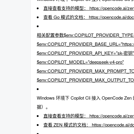
直接查看支持的模型： https://opencode.ai/zen/
查看 Go 模式的文档： https://opencode.ai/docs
趣
相关配置参数$env:COPILOT_PROVIDER_TYPE="
$env:COPILOT_PROVIDER_BASE_URL="https://o
$env:COPILOT_PROVIDER_API_KEY="sk-密钥"
$env:COPILOT_MODEL="deepseek-v4-pro"
$env:COPILOT_PROVIDER_MAX_PROMPT_TO
$env:COPILOT_PROVIDER_MAX_OUTPUT_TOK
儿
Windows 环境下 Copilot Cli 接入 OpenCod
据）。
直接查看支持的模型： https://opencode.ai/zen/
查看 ZEN 模式的文档： https://opencode.ai/doc