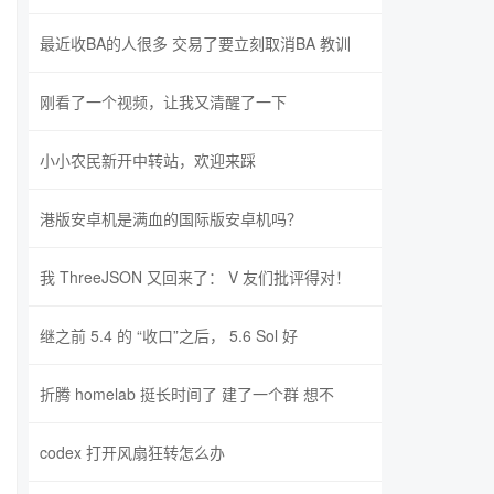
最近收BA的人很多 交易了要立刻取消BA 教训
刚看了一个视频，让我又清醒了一下
小小农民新开中转站，欢迎来踩
港版安卓机是满血的国际版安卓机吗？
我 ThreeJSON 又回来了： V 友们批评得对！
继之前 5.4 的 “收口”之后， 5.6 Sol 好
折腾 homelab 挺长时间了 建了一个群 想不
codex 打开风扇狂转怎么办