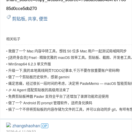
85d0cce5db270
剪贴板
,
共享
,
便签
相关帖子
•
我做了一个 Mac 内容中转工具，想找 50 位多 Mac 用户一起测试局域网同步
•
[送终身会员] Frset - 精致优雅的 macOS 效率工具。剪贴板、截图、开发者工具
Markdown、放假日历等...
•
WinSnap64 6.2.3 单文件版
•
升级一下,我的本地离线网页TODO记事本,千万不要存放重要账户密码啊!
•
做了一个剪贴板历史软件，感谢 gemini
•
痛定思痛，经过很长一段时间的考虑，决定将 PasteMemo — macOS 智能剪贴
管理器，今天正式开源了！
•
🎉 AI Agent 搭配剪贴板的高级用法来了
•
免费剪贴板神器 Paster 支持全平台了还增加了录屏功能欢迎使用
•
做了一个 Android 的 prompt 管理软件，送终身兑换码
•
搞了一个不停将剪贴板的内容存储为文件的工具，并可以自动同步 git，有咩有
试试的
zhangshaohan
OP
2026-6-4 11:09:53