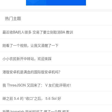
热门主题
最近收BA的人很多 交易了要立刻取消BA 教训
刚看了一个视频，让我又清醒了一下
小小农民新开中转站，欢迎来踩
港版安卓机是满血的国际版安卓机吗？
我 ThreeJSON 又回来了： V 友们批评得对！
继之前 5.4 的 “收口”之后， 5.6 Sol 好
折腾 homelab 挺长时间了 建了一个群 想不