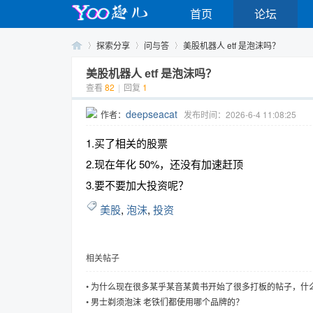
首页
论坛
探索分享
问与答
美股机器人 etf 是泡沫吗？
美股机器人 etf 是泡沫吗？
查看
82
|
回复
1
Yo
›
›
›
deepseacat
作者：
发布时间：2026-6-4 11:08:25
1.买了相关的股票
2.现在年化 50%，还没有加速赶顶
3.要不要加大投资呢？
美股
,
泡沫
,
投资
o
相关帖子
•
为什么现在很多某乎某音某黄书开始了很多打板的帖子，什么 
标 30w。50w 全仓打满。目标 100w 等等
•
男士剃须泡沫 老铁们都使用哪个品牌的？