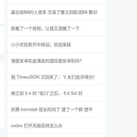
最近收BA的人很多 交易了要立刻取消BA 教训
刚看了一个视频，让我又清醒了一下
小小农民新开中转站，欢迎来踩
港版安卓机是满血的国际版安卓机吗？
我 ThreeJSON 又回来了： V 友们批评得对！
继之前 5.4 的 “收口”之后， 5.6 Sol 好
折腾 homelab 挺长时间了 建了一个群 想不
codex 打开风扇狂转怎么办