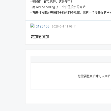
•
美股砸，BTC也砸，这是咋了？
•
用 AI vibe coding 了一个价值投资的网站
•
看来抖音做炒美股的主播真的不能做，我看一个炒美股的主
就被封号了
趣
g123458
2026-6-4 11:09:11
要加速度加
儿
您需要登录后才可以回