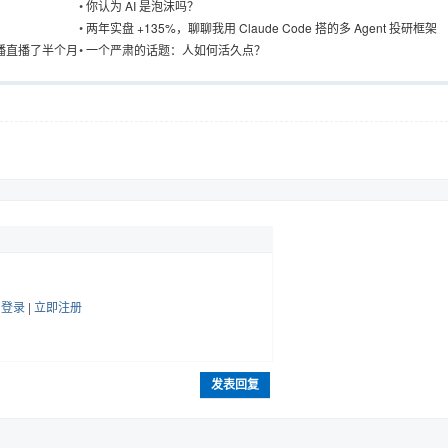
•
你认为 AI 是泡沫吗？
•
两年实盘 +135%，聊聊我用 Claude Code 搭的多 Agent 投研框架
播直播了半个月
•
一个严肃的话题：人如何活久点？
帖
登录
|
立即注册
发表回复