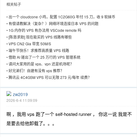
相关帖子
•
出一个 cloudcone 小鸡，配置 1C2G60G 年付 15 刀，收 9 软妹币
•
有偿请教解决（复杂？）网络环境连接日本 VPS 的问题
•
1G 内存的 VPS 有办法用 VSCode remote 吗
•
[陈恳求助] 现在能买的 VPS 线路有哪些
•
VPS CN2 Gia 带宽 50M/S
•
端午节快乐！求推荐高质量 VPS 线路
•
借助 AI 搓出了一个 25 万行的 VPS 管理系统
•
请问大家用的是 vps、vpn 还是机场呢？
•
好兄弟们！自建有没有 vps 推荐？
•
腾讯云 4C4G5M VPS 可以无限 273 元/每年 续费？
zw2019
2026-6-4 11:09:09
啊 ，我用 vps 跑了一个 self-hosted runner ， 你这一说 我是不
是要去给他卸载了。。。