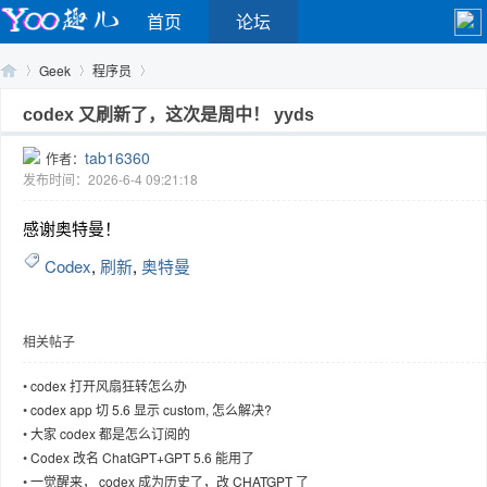
首页
论坛
Geek
程序员
codex 又刷新了，这次是周中！ yyds
tab16360
作者：
Yo
›
›
›
发布时间：2026-6-4 09:21:18
感谢奥特曼！
Codex
,
刷新
,
奥特曼
相关帖子
o
•
codex 打开风扇狂转怎么办
•
codex app 切 5.6 显示 custom, 怎么解决?
•
大家 codex 都是怎么订阅的
•
Codex 改名 ChatGPT+GPT 5.6 能用了
•
一觉醒来， codex 成为历史了，改 CHATGPT 了