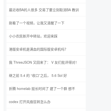
最近收BA的人很多 交易了要立刻取消BA 教训
刚看了一个视频，让我又清醒了一下
小小农民新开中转站，欢迎来踩
港版安卓机是满血的国际版安卓机吗？
我 ThreeJSON 又回来了： V 友们批评得对！
继之前 5.4 的 “收口”之后， 5.6 Sol 好
折腾 homelab 挺长时间了 建了一个群 想不
codex 打开风扇狂转怎么办