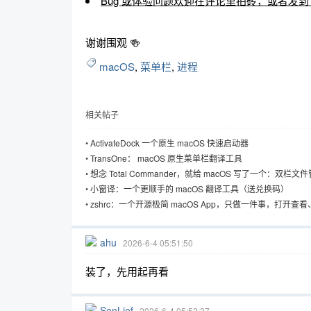
Bug 或体验问题欢迎在评论里拍砖，或者发到 [email
谢谢围观 🍻
macOS
,
菜单栏
,
进程
相关帖子
•
ActivateDock 一个原生 macOS 快速启动器
•
TransOne： macOS 原生菜单栏翻译工具
•
想念 Total Commander，就给 macOS 写了一个：双栏文件管
不到 1MB
•
小窗译：一个更顺手的 macOS 翻译工具（送兑换码）
•
zshrc：一个开源极简 macOS App，只做一件事，打开查
~/.zshrc，保存自动 source
ahu
2026-6-4 05:51:50
装了，先用起再看
SenLief
2026-6-4 05:52:37