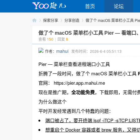
首页
论坛
探索分享
分享创造
做了个 macOS 菜单栏小工具 Pie
做了个 macOS 菜单栏小工具 Pier — 
查看
150
|
回复
8
Yo
›
›
›
mahui
作者：
发布时间：2026-6-4 05:51:13
Pier — 菜单栏查看进程端口小工具
折腾了一段时间，做了个 macOS 菜单栏小工具
P
官网： https://pier.app.mahui.me
现在是推广期，
全功能免费
，下载即用，无需付费
为什么做这个
o
平时开发经常遇到几个特蠢的问题：
端口被占了，要开终端 lsof -iTCP -sTCP:LIST
想重启个 Docker 容器或者 brew 服务，又