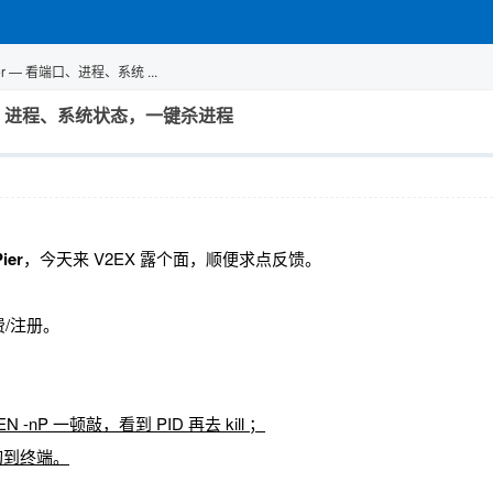
r — 看端口、进程、系统 ...
看端口、进程、系统状态，一键杀进程
ier
，今天来 V2EX 露个面，顺便求点反馈。
/注册。
EN -nP 一顿敲，看到 PID 再去 kill ；
得切到终端。