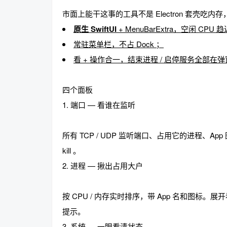
市面上能干这事的工具不是 Electron 套壳
原生 SwiftUI
+ MenuBarExtra，空闲 CPU 趋
常驻菜单栏，不占 Dock ；
趣
看 + 操作合一，结束进程 / 启停服务全部在
四个面板
1. 端口 — 看谁在监听
所有 TCP / UDP 监听端口、占用它的进程、Ap
kill 。
儿
2. 进程 — 揪出占用大户
按 CPU / 内存实时排序，带 App 名和图
提示。
3. 系统 — 一眼看清状态