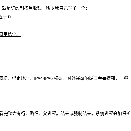
吃内存，就是订阅制按月收钱。所以我自己写了一个：
近于 0 ；
弹窗里搞定。
p 图标、绑定地址、IPv4·IPv6 标签。对外暴露的端口会有提醒，一键
标。展开看完整命令行、路径、父进程。结束或强制结束。系统进程会加保护