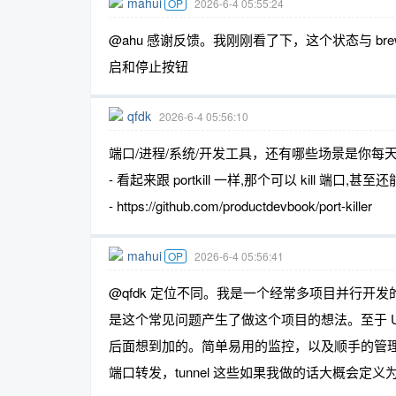
mahui
OP
2026-6-4 05:55:24
@ahu 感谢反馈。我刚刚看了下，这个状态与 brew
启和停止按钮
qfdk
2026-6-4 05:56:10
端口/进程/系统/开发工具，还有哪些场景是你每
- 看起来跟 portkill 一样,那个可以 kill 端口,
- https://github.com/productdevbook/port-killer
mahui
OP
2026-6-4 05:56:41
@qfdk 定位不同。我是一个经常多项目并行开发的全
是这个常见问题产生了做这个项目的想法。至于 UDP/IPv
后面想到加的。简单易用的监控，以及顺手的管理，
端口转发，tunnel 这些如果我做的话大概会定