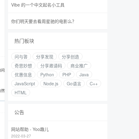
Vibe 的一个中文起名小工具
你们明天要去看周星驰的电影么？
热门板块
问与答
分享发现
分享创造
奇思妙想
分享邀请码
商业推广
的问题
优惠信息
Python
PHP
Java
JavaScript
Node.js
Go语言
C++
自然“长
HTML
公告
网站帮助 - Yoo趣儿
2022-03-27