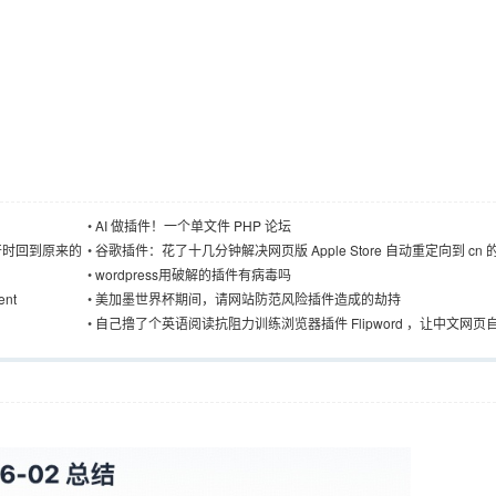
•
AI 做插件！一个单文件 PHP 论坛
复打开时回到原来的
•
谷歌插件：花了十几分钟解决网页版 Apple Store 自动重定向到 cn 
•
wordpress用破解的插件有病毒吗
nt
•
美加墨世界杯期间，请网站防范风险插件造成的劫持
•
自己撸了个英语阅读抗阻力训练浏览器插件 Flipword ，让中文网页
出”英语， 在日常浏览中不知不觉解锁英语能力