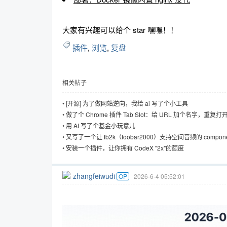
大家有兴趣可以给个 star 嘿嘿！！
插件
,
浏览
,
复盘
相关帖子
•
[开源] 为了做网站逆向，我给 ai 写了个小工具
•
做了个 Chrome 插件 Tab Slot：给 URL 加个名字，重
标签页
•
用 AI 写了个基金小玩意儿
•
又写了一个让 fb2k（foobar2000）支持空间音频的 compone
•
安装一个插件，让你拥有 CodeX "2x"的额度
zhangfeiwudi
OP
2026-6-4 05:52:01