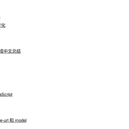
L
变化
成中文总结
cript
rl 和 model