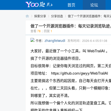
首页
论坛
探索分享
分享创造
做了一个开源浏览器插件：每天记录
做了一个开源浏览器插件：每天记录浏览轨迹，
查看
78
|
回复
1
Yo
›
›
›
zhangfeiwudi
作者：
发布时间：2026-6-4 05:51:08
大家好，最近做了一个小工具，叫 WebTrailAI 。
搞了个开源的浏览器插件项目，
目标很简单：记录你每天浏览过的网页，第二天自动
项目地址： https://github.com/gwyy/WebTrailAI
主要是搞这个东西的起因是，自己每天会打开大
o
在忙，，，但第二天回头看，只剩一个模糊印象
到哪里了，其实说不清。
所以我想做一个偏个人化的浏览轨迹复盘工具。
把昨天的信息摄入重新组织一下。