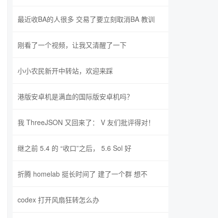
最近收BA的人很多 交易了要立刻取消BA 教训
刚看了一个视频，让我又清醒了一下
小小农民新开中转站，欢迎来踩
港版安卓机是满血的国际版安卓机吗？
我 ThreeJSON 又回来了： V 友们批评得对！
继之前 5.4 的 “收口”之后， 5.6 Sol 好
折腾 homelab 挺长时间了 建了一个群 想不
codex 打开风扇狂转怎么办