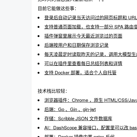
目前它能做这些事：
登录后自动记录当天访问过的网页标题和 UR
支持普通页面加载，也支持一部分 SPA 路由
趣
插件弹窗里展示今天最近浏览过的页面
后端按用户和日期保存浏览记录
每天凌晨定时读取昨天的记录，调用大模型生
可以在插件里查看每日总结列表和详情
支持 Docker 部署，适合个人自托管
技术栈比较轻：
儿
浏览器插件：Chrome ，原生 HTML/CSS/JavaS
后端：Go 、Gin 、gin-jwt
存储：Scribble JSON 文件数据库
AI：DashScope 兼容接口，配置里可以改 base-u
部署：Docker 镜像内置 nginx 反代