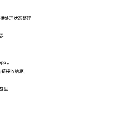
、待处理状态整理
露
p 。
的链接收纳箱。
签里