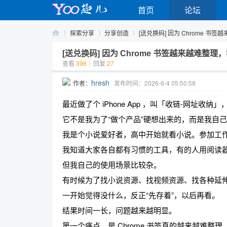
首页
论坛
探索分享
分享创造
[送兑换码] 因为 Chrome 书签
[送兑换码] 因为 Chrome 书签越来越难整
查看
396
|
回复
27
Yo
›
›
›
hresh
作者：
发布时间：2026-6-4 05:50:58
最近做了个 iPhone App ，叫「收链-网址收纳
它不是我为了“做个产品”硬想出来的，而是我自
我是个小说爱好者，高中开始就看小说。参加工
我知道大家各自都有习惯的工具，有的人用阅读
但我自己的使用场景比较杂。
o
有时候为了找小说资源、找视频资源、找各种延伸内
一开始觉得没什么，反正“先存着”，以后再看。
结果时间一长，问题越来越明显。
第一个痛点，是 Chrome 书签真的越来越难整理