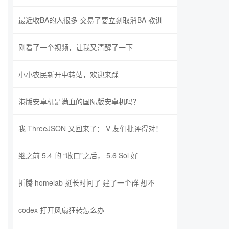
最近收BA的人很多 交易了要立刻取消BA 教训
刚看了一个视频，让我又清醒了一下
小小农民新开中转站，欢迎来踩
港版安卓机是满血的国际版安卓机吗？
我 ThreeJSON 又回来了： V 友们批评得对！
继之前 5.4 的 “收口”之后， 5.6 Sol 好
折腾 homelab 挺长时间了 建了一个群 想不
codex 打开风扇狂转怎么办