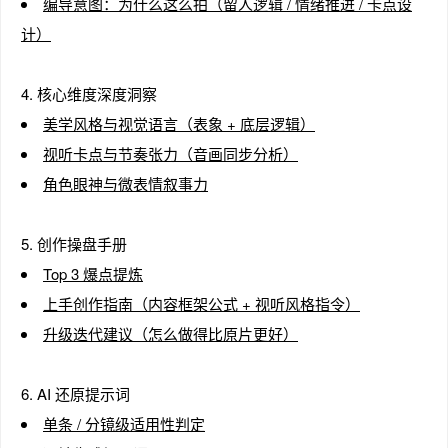
编导意图：为什么这么拍（留人逻辑 / 情绪推进 / 卡点设
计）
4. 核心维度深度洞察
美学风格与视觉语言（表象 + 底层逻辑）
视听卡点与节奏张力（音画同步分析）
角色眼神与微表情叙事力
5. 创作操盘手册
Top 3 爆点提炼
上手创作指南（内容框架公式 + 视听风格指令）
升级迭代建议（怎么做得比原片更好）
6. AI 还原提示词
单条 / 分镜级适用性判定