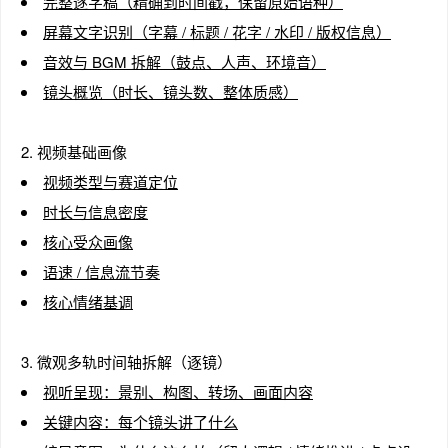
完整逐字稿（精确到时间戳，保留原始语种）
屏幕文字识别（字幕 / 标题 / 花字 / 水印 / 版权信息）
音效与 BGM 拆解（鼓点、人声、环境音）
镜头概览（时长、镜头数、整体质感）
趣
2. 视频基础画像
视频类型与赛道定位
时长与信息密度
核心受众画像
语速 / 信息流节奏
核心情绪基调
儿
3. 微观多轨时间轴拆解（逐镜）
视听呈现：景别、构图、转场、画面内容
关键内容：每个镜头讲了什么