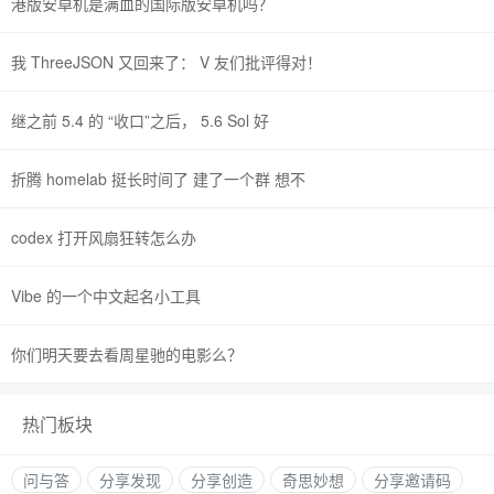
港版安卓机是满血的国际版安卓机吗？
我 ThreeJSON 又回来了： V 友们批评得对！
继之前 5.4 的 “收口”之后， 5.6 Sol 好
折腾 homelab 挺长时间了 建了一个群 想不
codex 打开风扇狂转怎么办
Vibe 的一个中文起名小工具
你们明天要去看周星驰的电影么？
热门板块
问与答
分享发现
分享创造
奇思妙想
分享邀请码