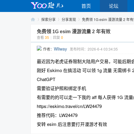
首页
论坛
探索分享
分享发现
免费领 1G esim 漫游流量 2 年
免费领 1G esim 漫游流量 2 年有效
查看
35
|
回复
0
Yo
›
›
›
Wliway
作者：
发布时间：2026-6-4 03:34:35
最近因为老虎证券限制大陆用户交易，可能后期会识别
刚好 Eskimo 在搞活动 可以领 1g 流量 无需绑卡 
ChatGPT
需要验证护照和绑定手机
有需要的的可以走一下我的 aff 每人获得 1G 流
o
https://eskimo.travel/cn/LW24479
推荐代码：LW24479
安转 esim 后注意要打开漫游才有效