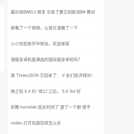
最近收BA的人很多 交易了要立刻取消BA 教训
刚看了一个视频，让我又清醒了一下
小小农民新开中转站，欢迎来踩
港版安卓机是满血的国际版安卓机吗？
我 ThreeJSON 又回来了： V 友们批评得对！
继之前 5.4 的 “收口”之后， 5.6 Sol 好
折腾 homelab 挺长时间了 建了一个群 想不
codex 打开风扇狂转怎么办