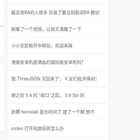
最近收BA的人很多 交易了要立刻取消BA 教训
刚看了一个视频，让我又清醒了一下
小小农民新开中转站，欢迎来踩
港版安卓机是满血的国际版安卓机吗？
我 ThreeJSON 又回来了： V 友们批评得对！
继之前 5.4 的 “收口”之后， 5.6 Sol 好
折腾 homelab 挺长时间了 建了一个群 想不
codex 打开风扇狂转怎么办