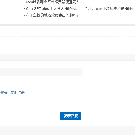
•
com域名哪个平台续费最便宜呢？
•
ChatGPT plus 土区今天 499₺续了一个月，显示下次续费还是 499₺
•
在闲鱼找的域名续费会出问题吗？
帖
登录
|
立即注册
发表回复