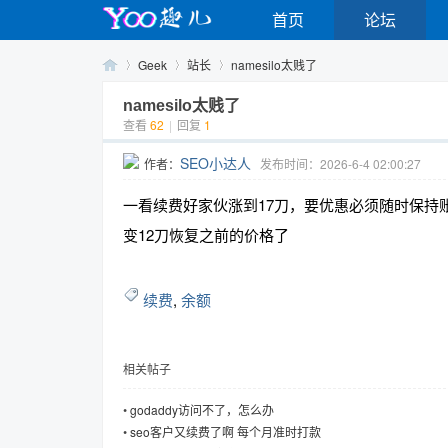
首页
论坛
Geek
站长
namesilo太贱了
namesilo太贱了
查看
62
|
回复
1
Yo
›
›
›
SEO小达人
作者：
发布时间：2026-6-4 02:00:27
一看续费好家伙涨到17刀，要优惠必须随时保持
变12刀恢复之前的价格了
续费
,
余额
o
相关帖子
•
godaddy访问不了，怎么办
•
seo客户又续费了啊 每个月准时打款