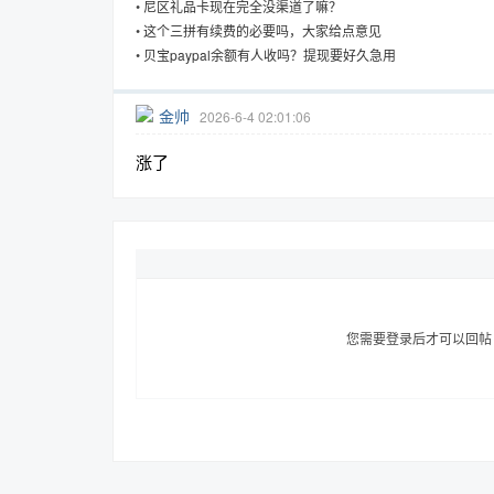
•
尼区礼品卡现在完全没渠道了嘛？
•
这个三拼有续费的必要吗，大家给点意见
•
贝宝paypal余额有人收吗？提现要好久急用
趣
金帅
2026-6-4 02:01:06
涨了
儿
您需要登录后才可以回