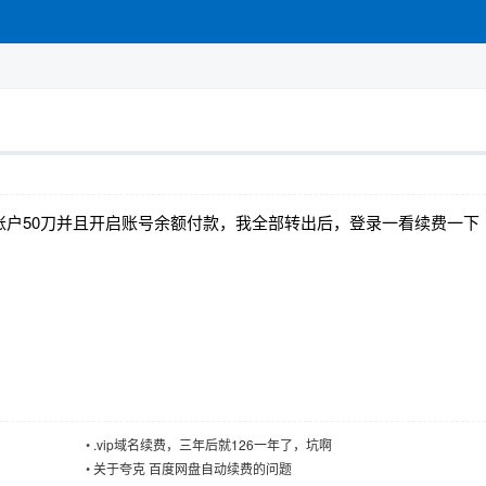
账户50刀并且开启账号余额付款，我全部转出后，登录一看续费一下
•
.vip域名续费，三年后就126一年了，坑啊
•
关于夸克 百度网盘自动续费的问题