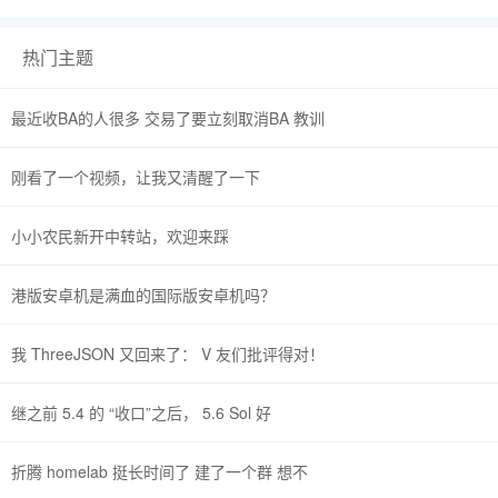
热门主题
最近收BA的人很多 交易了要立刻取消BA 教训
刚看了一个视频，让我又清醒了一下
小小农民新开中转站，欢迎来踩
港版安卓机是满血的国际版安卓机吗？
我 ThreeJSON 又回来了： V 友们批评得对！
继之前 5.4 的 “收口”之后， 5.6 Sol 好
折腾 homelab 挺长时间了 建了一个群 想不