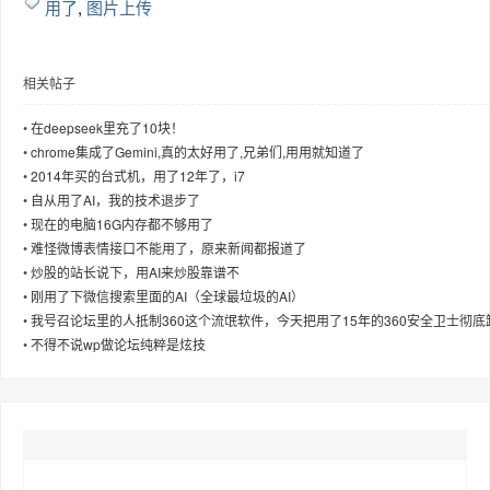
用了
,
图片上传
相关帖子
趣
•
在deepseek里充了10块！
•
chrome集成了Gemini,真的太好用了,兄弟们,用用就知道了
•
2014年买的台式机，用了12年了，i7
•
自从用了AI，我的技术退步了
•
现在的电脑16G内存都不够用了
•
难怪微博表情接口不能用了，原来新闻都报道了
•
炒股的站长说下，用AI来炒股靠谱不
•
刚用了下微信搜索里面的AI（全球最垃圾的AI）
•
我号召论坛里的人抵制360这个流氓软件，今天把用了15年的360安全卫士彻底
儿
载不用了
•
不得不说wp做论坛纯粹是炫技