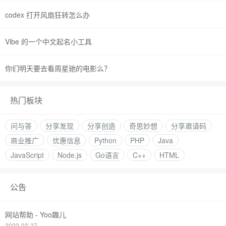
codex 打开风扇狂转怎么办
Vibe 的一个中文起名小工具
你们明天要去看周星驰的电影么？
热门板块
问与答
分享发现
分享创造
奇思妙想
分享邀请码
商业推广
优惠信息
Python
PHP
Java
JavaScript
Node.js
Go语言
C++
HTML
公告
网站帮助 - Yoo趣儿
2022-03-27