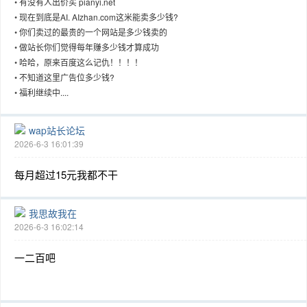
•
有没有人出价买 pianyi.net
•
现在到底是AI. AIzhan.com这米能卖多少钱?
•
你们卖过的最贵的一个网站是多少钱卖的
•
做站长你们觉得每年赚多少钱才算成功
•
哈哈，原来百度这么记仇！！！！
趣
•
不知道这里广告位多少钱?
•
福利继续中....
wap站长论坛
2026-6-3 16:01:39
每月超过15元我都不干
儿
我思故我在
2026-6-3 16:02:14
一二百吧