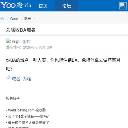
首页
论坛
Geek
站长
为啥收BA域名
金帅
作者：
Yo
›
›
›
发布时间：2026-6-3 10:01:50
你BA的域名，别人买，你也得注销BA，免得他拿去做坏事对
吧？
域名
,
为啥
相关帖子
o
•
WebHosting.com 被收购
•
买了个4数字域名~~~值吗？
•
逗号这个域名大概是要废了