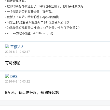
•
请教备案问题。
•
散帅的商标都被注册了，域名也被注册了，你们手速真快呀
•
一个域名是否有收藏价值，首先看...
•
更新了下网站，给你们看下Apple的偏执
•
阿里云BA域名转入捆绑两年 6折优惠转入还可以
趣
•
为啥微信短视频里边推销GEO的账号，性别几乎全是女？
•
aizhan为啥不能查dy2018.com，说
草根达人
2026-6-3 10:02:47
有可能呢
儿
DRS
2026-6-3 10:03:22
BA 米，有点信任度，短期好起站