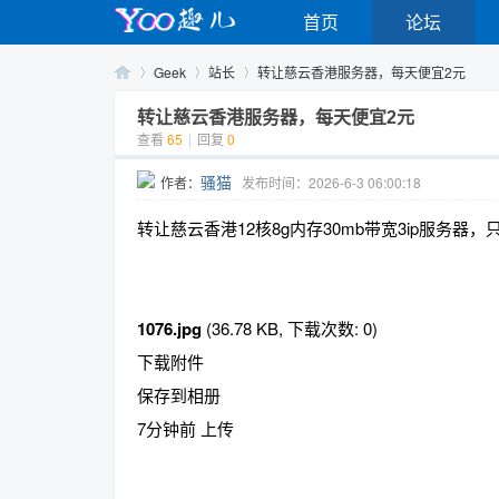
首页
论坛
Geek
站长
转让慈云香港服务器，每天便宜2元
转让慈云香港服务器，每天便宜2元
查看
65
|
回复
0
Yo
›
›
›
骚猫
作者：
发布时间：2026-6-3 06:00:18
转让慈云香港12核8g内存30mb带宽3ip服务器，
1076.jpg
(36.78 KB, 下载次数: 0)
下载附件
o
保存到相册
7分钟前 上传