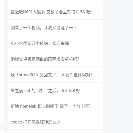
最近收BA的人很多 交易了要立刻取消BA 教训
刚看了一个视频，让我又清醒了一下
小小农民新开中转站，欢迎来踩
港版安卓机是满血的国际版安卓机吗？
我 ThreeJSON 又回来了： V 友们批评得对！
继之前 5.4 的 “收口”之后， 5.6 Sol 好
折腾 homelab 挺长时间了 建了一个群 想不
codex 打开风扇狂转怎么办