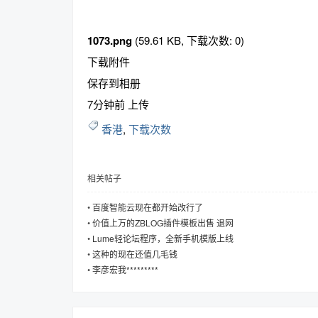
1073.png
(59.61 KB, 下载次数: 0)
下载附件
趣
保存到相册
7分钟前 上传
香港
,
下载次数
相关帖子
•
百度智能云现在都开始改行了
儿
•
价值上万的ZBLOG插件模板出售 退网
•
Lume轻论坛程序，全新手机模版上线
•
这种的现在还值几毛钱
•
李彦宏我*********