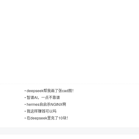
•
deepseek帮我画了张cad图！
•
智谱AI，一点不靠谱
•
hermes自启杀NGINX啊
•
我这样赚钱可以吗
•
在deepseek里充了10块！