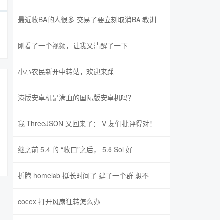
最近收BA的人很多 交易了要立刻取消BA 教训
刚看了一个视频，让我又清醒了一下
小小农民新开中转站，欢迎来踩
港版安卓机是满血的国际版安卓机吗？
我 ThreeJSON 又回来了： V 友们批评得对！
继之前 5.4 的 “收口”之后， 5.6 Sol 好
折腾 homelab 挺长时间了 建了一个群 想不
codex 打开风扇狂转怎么办