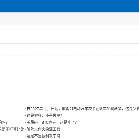
•
自2027年1月1日起，取消对电动汽车减半征收车船税政策，这是又
了吗
•
这是做多，还是做空？
的吗？
•
美股砸，BTC也砸，这是咋了？
这是不打算让免
•
解除文件夹隐藏工具
•
这是不是被制裁了啊