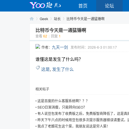
首页
论坛
Geek
站长
比特币今天是一通猛锤啊
比特币今天是一通猛锤啊
查看
62
|
回复
1
Yo
›
›
›
九天一剑
作者：
发布时间：2026-6-3 01:00:17
谁懂这是发生了什么吗？
这是
,
发生了什么
相关帖子
o
•
这是百度的什么客服系统啊？？？
•
SEO日渐消瘦，只能转向GEO？
•
有人说豆包发布了收费版之后，免费版智商降低了，这是真
•
昨天下午六点的时候用豆包很多次提示服务器错误请重试，
费用户用了吗
•
我点了老醋花生这个菜，我朋友说这是穷人菜！