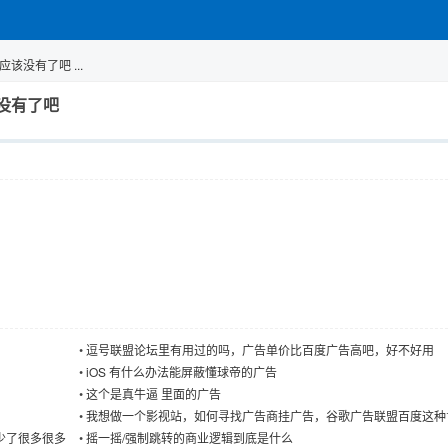
没有了吧 ...
没有了吧
•
逗号联盟论坛里有用过的吗，广告单价比百度广告高吧，好不好用
•
iOS 有什么办法能屏蔽懂球帝的广告
•
这个是真牛逼 里面的广告
•
我想做一个影视站，如何寻找广告商挂广告，谷歌广告联盟百度这种
戏
少了很多很多
•
摇一摇/强制跳转的商业逻辑到底是什么