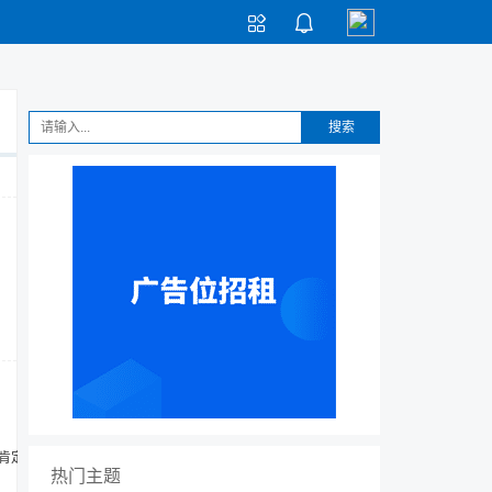


搜索
肯定没
热门主题