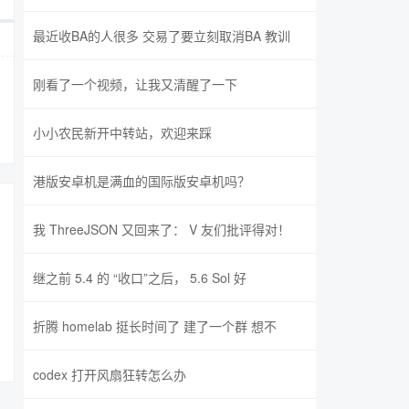
最近收BA的人很多 交易了要立刻取消BA 教训
刚看了一个视频，让我又清醒了一下
小小农民新开中转站，欢迎来踩
港版安卓机是满血的国际版安卓机吗？
我 ThreeJSON 又回来了： V 友们批评得对！
继之前 5.4 的 “收口”之后， 5.6 Sol 好
折腾 homelab 挺长时间了 建了一个群 想不
codex 打开风扇狂转怎么办