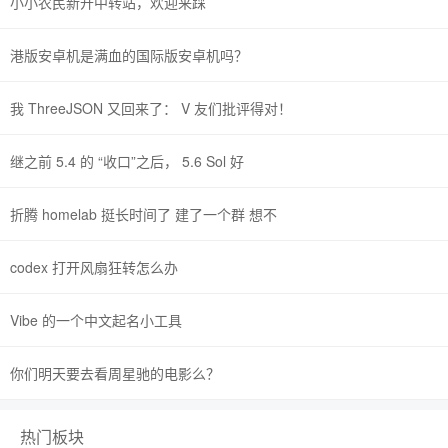
小小农民新开中转站，欢迎来踩
港版安卓机是满血的国际版安卓机吗？
我 ThreeJSON 又回来了： V 友们批评得对！
继之前 5.4 的 “收口”之后， 5.6 Sol 好
折腾 homelab 挺长时间了 建了一个群 想不
codex 打开风扇狂转怎么办
Vibe 的一个中文起名小工具
你们明天要去看周星驰的电影么？
热门板块