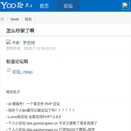
首页
论坛
Geek
站长
怎么吵架了啊
罗伯特
作者：
Yo
›
›
›
发布时间：2025-7-10 09:03:13
和谐论坛啊
论坛
,
nbsp
相关帖子
o
•
AI 做插件！一个单文件 PHP 论坛
•
现在个人BA都可以做论坛了吗？？？？？？
•
Lume轻论坛 全面支持PHP7.2-8.5
•
个人小论坛 bbs.gaoliangseo.cn 今天又更新了很多资源了
•
个人小论坛 bbs.gaoliangseo.cn 已添加200个教程+软件