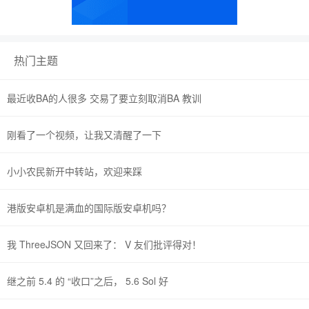
热门主题
最近收BA的人很多 交易了要立刻取消BA 教训
刚看了一个视频，让我又清醒了一下
小小农民新开中转站，欢迎来踩
港版安卓机是满血的国际版安卓机吗？
我 ThreeJSON 又回来了： V 友们批评得对！
继之前 5.4 的 “收口”之后， 5.6 Sol 好