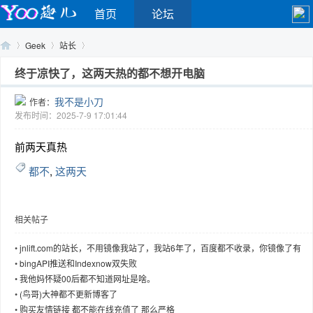
首页
论坛
Geek
站长
终于凉快了，这两天热的都不想开电脑
我不是小刀
作者：
Yo
›
›
›
发布时间：2025-7-9 17:01:44
前两天真热
都不
,
这两天
相关帖子
o
•
jnlift.com的站长，不用镜像我站了，我站6年了，百度都不收录，你镜像了有
•
bingAPI推送和Indexnow双失败
•
我他妈怀疑00后都不知道网址是啥。
•
(鸟哥)大神都不更新博客了
•
购买友情链接 都不能在线充值了 那么严格